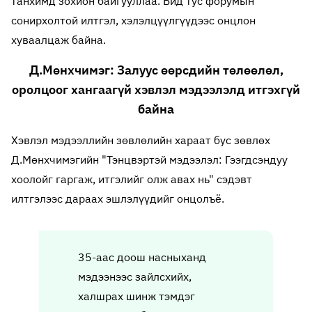
танхимд зохион байгууллаа. Бид тус форумын
сонирхолтой илтгэл, хэлэлцүүлгүүдээс онцлон
хуваалцаж байна.
Д.Мөнхчимэг: Залуус өөрсдийн төлөөлөл,
оролцоог хангаагүй хэвлэл мэдээлэлд итгэхгүй
байна
Хэвлэл мэдээллийн зөвлөлийн хараат бус зөвлөх
Д.Мөнхчимэгийн "Тэнцвэртэй мэдээлэл: Гээгдсэн
дуу
хоолойг гаргаж, итгэлийг олж авах нь" сэдэвт
илтгэлээс дараах эшлэлүүдийг онцолъё.
35-аас доош насныханд
мэдээнээс зайлсхийх,
халшрах шинж тэмдэг