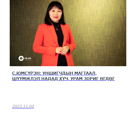
С.ЮМСҮРЭН: УНШИГЧДЫН МАГТААЛ,
ШҮҮМЖЛЭЛ НАДАД ХҮЧ, УРАМ ЗОРИГ ӨГДӨГ
2023.11.04