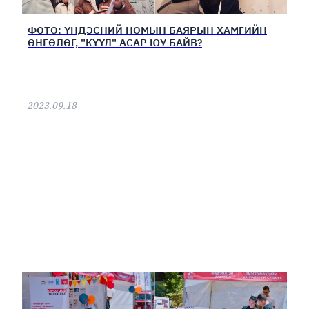
ФОТО: ҮНДЭСНИЙ НОМЫН БАЯРЫН ХАМГИЙН
ӨНГӨЛӨГ, "КҮҮЛ" АСАР ЮУ БАЙВ?
2023.09.18