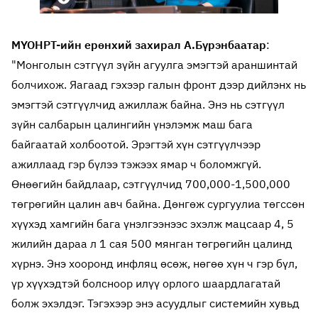
МҮОНРТ-ийн ерөнхий захирал А.Бүрэнбаатар
:
"Монголын сэтгүүл зүйн агуулга эмэгтэй араншинтай
болчихож. Яагаад гэхээр галын фронт дээр дийлэнх нь
эмэгтэй сэтгүүлчид ажиллаж байна. Энэ нь сэтгүүл
зүйн салбарын цалингийн үнэлэмж маш бага
байгаатай холбоотой. Эрэгтэй хүн сэтгүүлчээр
ажиллаад гэр бүлээ тэжээх ямар ч боломжгүй.
Өнөөгийн байдлаар, сэтгүүлчид 700,000-1,500,000
төгрөгийн цалин авч байна. Дөнгөж сургуулиа төгссөн
хүүхэд хамгийн бага үнэлгээнээс эхэлж мацсаар 4, 5
жилийн дараа л 1 сая 500 мянган төгрөгийн цалинд
хүрнэ. Энэ хооронд инфляц өсөж, нөгөө хүн ч гэр бүл,
үр хүүхэдтэй болсноор илүү орлого шаардлагатай
болж эхэлдэг. Тэгэхээр энэ асуудлыг системийн хувьд