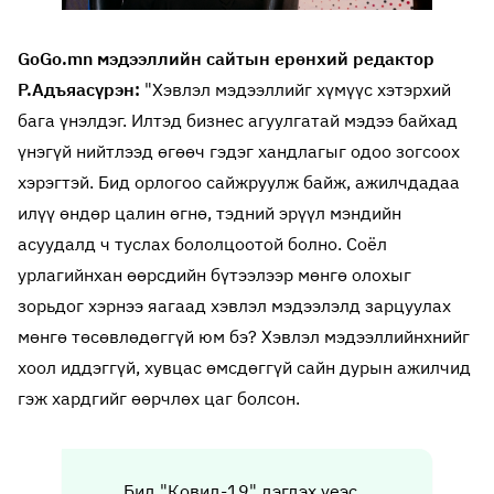
GoGo.mn мэдээллийн сайтын ерөнхий редактор
Р.Адъяасүрэн:
"Хэвлэл мэдээллийг хүмүүс хэтэрхий
бага үнэлдэг. Илтэд бизнес агуулгатай мэдээ байхад
үнэгүй нийтлээд өгөөч гэдэг хандлагыг одоо зогсоох
хэрэгтэй. Бид орлогоо сайжруулж байж, ажилчдадаа
илүү өндөр цалин өгнө, тэдний эрүүл мэндийн
асуудалд ч туслах бололцоотой болно. Соёл
урлагийнхан өөрсдийн бүтээлээр мөнгө олохыг
зорьдог хэрнээ яагаад хэвлэл мэдээлэлд зарцуулах
мөнгө төсөвлөдөггүй юм бэ? Хэвлэл мэдээллийнхнийг
хоол иддэггүй, хувцас өмсдөггүй сайн дурын ажилчид
гэж хардгийг өөрчлөх цаг болсон.
Бид "Ковид-19" дэгдэх үеэс