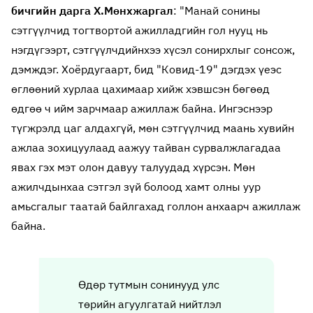
бичгийн дарга Х.Мөнхжаргал
: "Манай сонины
сэтгүүлчид тогтвортой ажилладгийн гол нууц нь
нэгдүгээрт, сэтгүүлчдийнхээ хүсэл сонирхлыг сонсож,
дэмждэг. Хоёрдугаарт, бид "Ковид-19" дэгдэх үеэс
өглөөний хурлаа цахимаар хийж хэвшсэн бөгөөд
өдгөө ч ийм зарчмаар ажиллаж байна. Ингэснээр
түгжрэлд цаг алдахгүй, мөн сэтгүүлчид маань хувийн
ажлаа зохицуулаад аажуу тайван сурвалжлагадаа
явах гэх мэт олон давуу талуудад хүрсэн. Мөн
ажилчдынхаа сэтгэл зүй болоод хамт олны уур
амьсгалыг таатай байлгахад голлон анхаарч ажиллаж
байна.
Өдөр тутмын сонинууд улс
төрийн агуулгатай нийтлэл