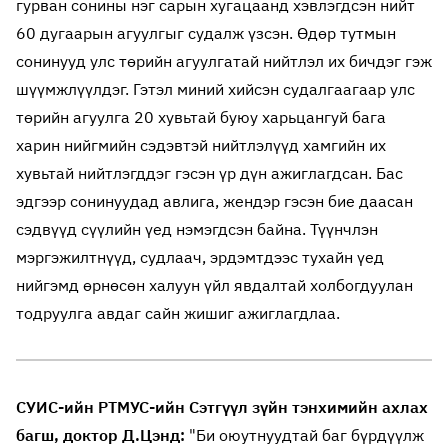
гурван сонины нэг сарын хугацаанд хэвлэгдсэн нийт
60 дугаарын агуулгыг судалж үзсэн. Өдөр тутмын
сонинууд улс төрийн агуулгатай нийтлэл их бичдэг гэж
шүүмжлүүлдэг. Гэтэл миний хийсэн судалгаагаар улс
төрийн агуулга 20 хувьтай буюу харьцангуй бага
харин нийгмийн сэдэвтэй нийтлэлүүд хамгийн их
хувьтай нийтлэгддэг гэсэн үр дүн ажиглагдсан. Бас
эдгээр сонинуудад авлига, жендэр гэсэн бие даасан
сэдвүүд сүүлийн үед нэмэгдсэн байна. Түүнчлэн
мэргэжилтнүүд, судлаач, эрдэмтдээс тухайн үед
нийгэмд өрнөсөн халуун үйл явдалтай холбогдуулан
тодруулга авдаг сайн жишиг ажиглагдлаа.
СУИС-ийн РТМУС-ийн Сэтгүүл зүйн тэнхимийн ахлах
багш, доктор Д.Цэнд:
"Би оюутнуудтай баг бүрдүүлж