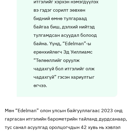
итгэлийг хэрхэн нэмэгдүүлэх
вэ гэдэг сорилт зөвхөн
бидний өмнө тулгараад
байгаа биш, дэлхий нийтэд
тулгамдсан асуудал болоод
байна. Үүнд, “Edelman”-ы
ерөнхийлөгч Эд Уиллиамс
“Төлөөллийг оруулж
чадахгүй бол итгэлийг олж
чадахгүй” гэсэн хариултыг
өгчээ.
Мөн “Edelman” олон улсын байгууллагаас 2023 онд
гаргасан итгэлийн барометрийн тайланд дурдсанаар,
тус санал асуулгад оролцогчдын 42 хувь нь хэвлэл