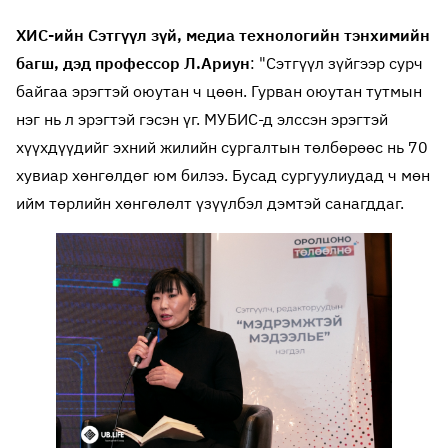
ХИС-ийн Сэтгүүл зүй, медиа технологийн тэнхимийн
багш, дэд профессор Л.Ариун
: "Сэтгүүл зүйгээр сурч
байгаа эрэгтэй оюутан ч цөөн. Гурван оюутан тутмын
нэг нь л эрэгтэй гэсэн үг. МУБИС-д элссэн эрэгтэй
хүүхдүүдийг эхний жилийн сургалтын төлбөрөөс нь 70
хувиар хөнгөлдөг юм билээ. Бусад сургуулиудад ч мөн
ийм төрлийн хөнгөлөлт үзүүлбэл дэмтэй санагддаг.