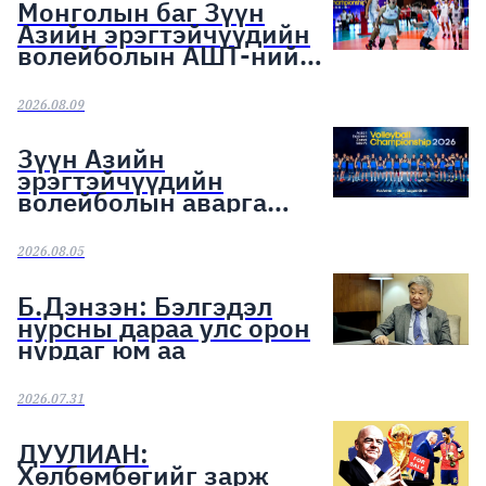
Монголын баг Зүүн
Азийн эрэгтэйчүүдийн
волейболын АШТ-ний
хүрэл медалийн эзэд
боллоо
2026.08.09
Зүүн Азийн
эрэгтэйчүүдийн
волейболын аварга
шалгаруулах тэмцээн
эхэллээ
2026.08.05
Б.Дэнзэн: Бэлгэдэл
нурсны дараа улс орон
нурдаг юм аа
2026.07.31
ДУУЛИАН:
Хөлбөмбөгийг зарж