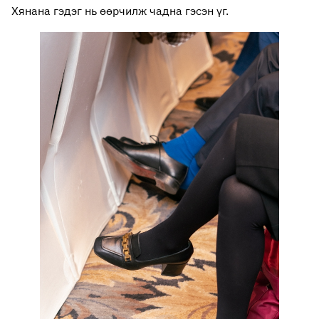
Хянана гэдэг нь өөрчилж чадна гэсэн үг.