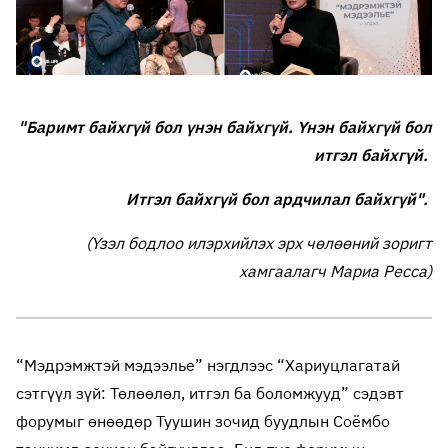
"Баримт байхгүй бол үнэн байхгүй. Үнэн байхгүй бол
итгэл байхгүй.
Итгэл байхгүй бол ардчилал байхгүй".
(Үзэл бодлоо илэрхийлэх эрх чөлөөний зоригт
хамгаалагч Мариа Ресса)
“Мэдрэмжтэй мэдээлье” нэгдлээс “Хариуцлагатай
сэтгүүл зүй: Төлөөлөл, итгэл ба боломжууд” сэдэвт
форумыг өнөөдөр Туушин зочид буудлын Соёмбо