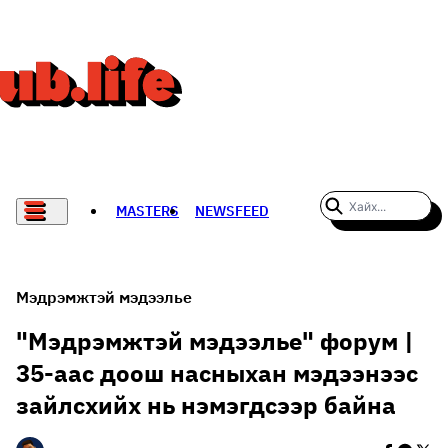
MASTERS
NEWSFEED
#WOMENWHODARE
СПОРТ
Мэдрэмжтэй мэдээлье
ХӨЛБӨМБӨГ
"Мэдрэмжтэй мэдээлье" форум |
35-аас доош насныхан мэдээнээс
THE NEW YORK TIMES
зайлсхийх нь нэмэгдсээр байна
НАДАД НЭГ САНАЛ БАЙНА