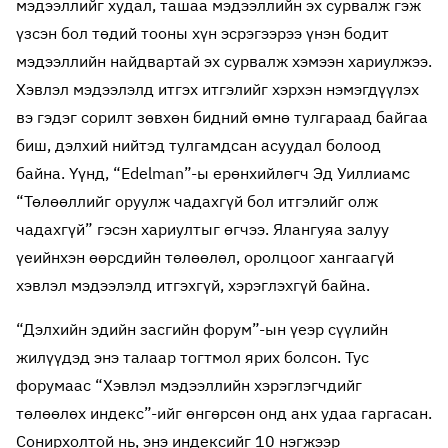
мэдээллийг худал, ташаа мэдээллийн эх сурвалж гэж
үзсэн бол төдий тооны хүн эсрэгээрээ үнэн бодит
мэдээллийн найдвартай эх сурвалж хэмээн хариулжээ.
Хэвлэл мэдээлэлд итгэх итгэлийг хэрхэн нэмэгдүүлэх
вэ гэдэг сорилт зөвхөн бидний өмнө тулгараад байгаа
биш, дэлхий нийтэд тулгамдсан асуудал болоод
байна. Үүнд, “Edelman”-ы ерөнхийлөгч Эд Уиллиамс
“Төлөөллийг оруулж чадахгүй бол итгэлийг олж
чадахгүй” гэсэн хариултыг өгчээ. Ялангуяа залуу
үеийнхэн өөрсдийн төлөөлөл, оролцоог хангаагүй
хэвлэл мэдээлэлд итгэхгүй, хэрэглэхгүй байна.
“Дэлхийн эдийн засгийн форум”-ын үеэр сүүлийн
жилүүдэд энэ талаар тогтмол ярих болсон. Тус
форумаас “Хэвлэл мэдээллийн хэрэглэгчдийг
төлөөлөх индекс”-ийг өнгөрсөн онд анх удаа гаргасан.
Сонирхолтой нь, энэ индексийг 10 нэгжээр