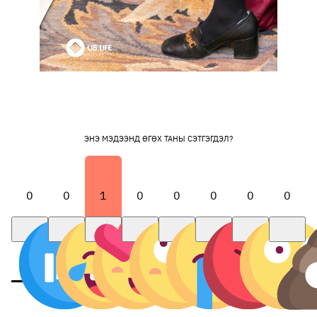
ЭНЭ МЭДЭЭНД ӨГӨХ ТАНЫ СЭТГЭГДЭЛ?
0
0
1
0
0
0
0
0