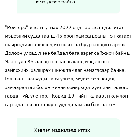
нэмэгдсээр байна.
"Ройтерс” институтиас 2022 онд гаргасан дижитал
мэдээний судалгаанд 46 орон хамрагдсаны тэн хагаст
нь иргэдийн хэвлэлд итгэх итгэл буурсан дүн гарчээ.
Долоон улсад л энэ байдал бага зэрэг сайжирч байна.
Ялангуяа 35-аас доош насныханд мэдээнээс
зайлсхийх, халшрах шинж тэмдэг нэмэгдсээр байна.
Гол шалтгаануудыг авч үзвэл, мэдээгээр надад
хамааралтай болон миний сонирхдог зүйлийн талаар
гардаггүй, улс төр, "Ковид-19"-ийн талаар л голчлон
гаргадаг гэсэн хариултууд давамгай байгаа юм.
Хэвлэл мэдээлэлд итгэх