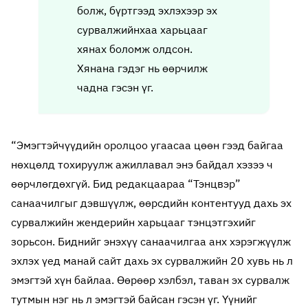
болж, бүртгээд эхлэхээр эх
сурвалжийнхаа харьцааг
хянах боломж олдсон.
Хянана гэдэг нь өөрчилж
чадна гэсэн үг.
“Эмэгтэйчүүдийн оролцоо угаасаа цөөн гээд байгаа
нөхцөлд тохируулж ажиллавал энэ байдал хэзээ ч
өөрчлөгдөхгүй. Бид редакцаараа “Тэнцвэр”
санаачилгыг дэвшүүлж, өөрсдийн контентууд дахь эх
сурвалжийн жендерийн харьцааг тэнцэтгэхийг
зорьсон. Биднийг энэхүү санаачилгаа анх хэрэгжүүлж
эхлэх үед манай сайт дахь эх сурвалжийн 20 хувь нь л
эмэгтэй хүн байлаа. Өөрөөр хэлбэл, таван эх сурвалж
тутмын нэг нь л эмэгтэй байсан гэсэн үг. Үүнийг