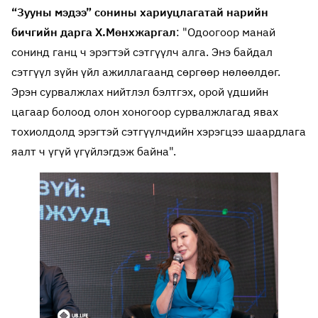
“Зууны мэдээ” сонины хариуцлагатай нарийн
бичгийн дарга Х.Мөнхжаргал
: "Одоогоор манай
сонинд ганц ч эрэгтэй сэтгүүлч алга. Энэ байдал
сэтгүүл зүйн үйл ажиллагаанд сөргөөр нөлөөлдөг.
Эрэн сурвалжлах нийтлэл бэлтгэх, орой үдшийн
цагаар болоод олон хоногоор сурвалжлагад явах
тохиолдолд эрэгтэй сэтгүүлчдийн хэрэгцээ шаардлага
яалт ч үгүй үгүйлэгдэж байна".