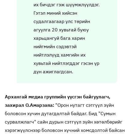
их бичдэг гэж шүүмжлүүлдэг.
Гэтэл миний хийсэн
судалгаагаар улс төрийн
агуулга 20 хувьтай буюу
харьцангуй бага харин
нийгмийн сэдэвтэй
нийтлэлүүд хамгийн их
хувьтай нийтлэгддэг гэсэн үр
дүн ажиглагдсан.
Архангай медиа группийн үүсгэн байгуулагч,
захирал О.Амарзаяа:
"Орон нутагт сэтгүүл зүйн
боловсон хүчин дутагдалтай байдаг. Бид "Сумын
сурвалжлагч" сайн дурын сэтгүүл зүйн хөтөлбөрийг
хэрэгжүүлснээр боловсон хүчний хомсдолтой байсан