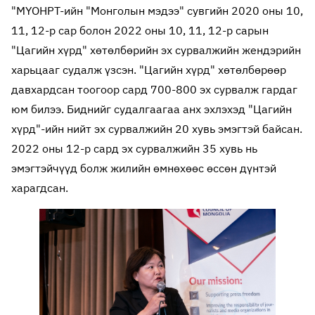
"МҮОНРТ-ийн "Монголын мэдээ" сувгийн 2020 оны 10,
11, 12-р сар болон 2022 оны 10, 11, 12-р сарын
"Цагийн хүрд" хөтөлбөрийн эх сурвалжийн жендэрийн
харьцааг судалж үзсэн. "Цагийн хүрд" хөтөлбөрөөр
давхардсан тоогоор сард 700-800 эх сурвалж гардаг
юм билээ. Биднийг судалгаагаа анх эхлэхэд "Цагийн
хүрд"-ийн нийт эх сурвалжийн 20 хувь эмэгтэй байсан.
2022 оны 12-р сард эх сурвалжийн 35 хувь нь
эмэгтэйчүүд болж жилийн өмнөхөөс өссөн дүнтэй
харагдсан.