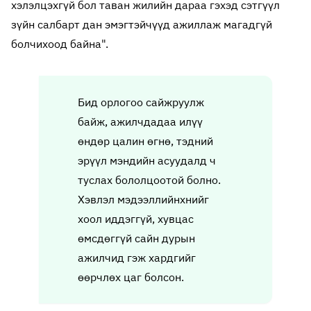
хэлэлцэхгүй бол таван жилийн дараа гэхэд сэтгүүл
зүйн салбарт дан эмэгтэйчүүд ажиллаж магадгүй
болчихоод байна".
Бид орлогоо сайжруулж
байж, ажилчдадаа илүү
өндөр цалин өгнө, тэдний
эрүүл мэндийн асуудалд ч
туслах бололцоотой болно.
Хэвлэл мэдээллийнхнийг
хоол иддэггүй, хувцас
өмсдөггүй сайн дурын
ажилчид гэж хардгийг
өөрчлөх цаг болсон.