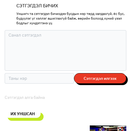
СЭТГЭГДЭЛ БИЧИХ
Уншигч та сэтгэгдэл бичихдээ бусдын нэр төрд халдахгүй, ёс бус,
бүдүүлэг үг хэллэг ашиглахгүй байж, өөрийн болоод хүний үзэл
бодлыг хүндэтгэнэ үү.
Сэтгэгдэл илгээх
Сэтгэгдэл алга байна
ИХ УНШСАН