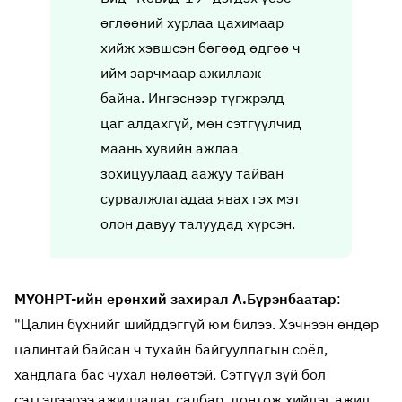
өглөөний хурлаа цахимаар
хийж хэвшсэн бөгөөд өдгөө ч
ийм зарчмаар ажиллаж
байна. Ингэснээр түгжрэлд
цаг алдахгүй, мөн сэтгүүлчид
маань хувийн ажлаа
зохицуулаад аажуу тайван
сурвалжлагадаа явах гэх мэт
олон давуу талуудад хүрсэн.
МҮОНРТ-ийн ерөнхий захирал А.Бүрэнбаатар
:
"Цалин бүхнийг шийддэггүй юм билээ. Хэчнээн өндөр
цалинтай байсан ч тухайн байгууллагын соёл,
хандлага бас чухал нөлөөтэй. Сэтгүүл зүй бол
сэтгэлээрээ ажилладаг салбар, донтож хийдэг ажил.