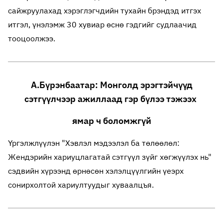
сайжруулахад хэрэглэгчдийн тухайн брэндэд итгэх
итгэл, үнэлэмж 30 хувиар өснө гэдгийг судлаачид
тооцоолжээ.
А.Бүрэнбаатар: Монголд эрэгтэйчүүд
сэтгүүлчээр ажиллаад гэр бүлээ тэжээх
ямар ч боломжгүй
Үргэлжлүүлэн "Хэвлэл мэдээлэл ба төлөөлөл:
Жендэрийн хариуцлагатай сэтгүүл зүйг хөгжүүлэх нь"
сэдвийн хүрээнд өрнөсөн хэлэлцүүлгийн үеэрх
сонирхолтой хариултуудыг хуваалцъя.