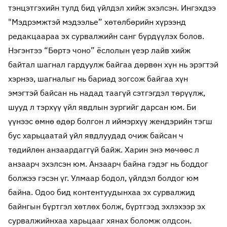
тэнцэтгэхийн тулд бид үйлдэл хийж эхэлсэн. Ингэхдээ
"Мэдрэмжтэй мэдээлье” хөтөлбөрийн хүрээнд
редакцаараа эх сурвалжийн санг бүрдүүлэх болов.
Нэгэнтээ “Бөртэ чоно” ёслолын үеэр лайв хийж
байтал шагнал гардуулж байгаа дөрвөн хүн нь эрэгтэй
хэрнээ, шагналыг нь бариад зогсож байгаа хүн
эмэгтэй байсан нь надад таагүй сэтгэгдэл төрүүлж,
шууд л тэрхүү үйл явдлын зургийг дарсан юм. Би
үүнээс өмнө өдөр болгон л иймэрхүү жендэрийн тэгш
бус харьцаатай үйл явдлуудад очиж байсан ч
төдийлөн анзаардаггүй байж. Харин энэ мөчөөс л
анзаарч эхэлсэн юм. Анзаарч байна гэдэг нь боддог
болжээ гэсэн үг. Улмаар бодол, үйлдэл болдог юм
байна. Одоо бид контентуудынхаа эх сурвалжид
байнгын бүртгэл хөтлөх болж, бүртгээд эхлэхээр эх
сурвалжийнхаа харьцааг хянах боломж олдсон.