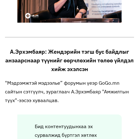
А.Эрхэмбаяр: Жендэрийн тэгш бус байдлыг
анзаарснаар түүнийг өөрчлөхийн төлөө үйлдэл
хийж эхэлсэн
"Мэдрэмжтэй мэдээлье” форумын үеэр GoGo.mn
сайтын сэтгүүлч, зураглаач А.Эрхэмбаяр "Амжилтын
түүх"-ээсээ хуваалцав.
Бид контентуудынхаа эх
сурвалжид бүртгэл хөтлөх