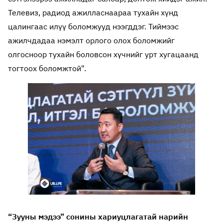
Телевиз, радиод ажилласнаараа тухайн хүнд
цалингаас илүү боломжууд нээгддэг. Тиймээс
ажилчдадаа нэмэлт орлого олох боломжийг
олгосноор тухайн боловсон хүчнийг урт хугацаанд
тогтоох боломжтой".
“Зууны мэдээ” сонины хариуцлагатай нарийн