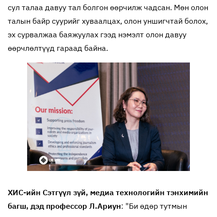
сул талаа давуу тал болгон өөрчилж чадсан. Мөн олон
талын байр суурийг хуваалцах, олон уншигчтай болох,
эх сурвалжаа баяжуулах гээд нэмэлт олон давуу
өөрчлөлтүүд гараад байна.
ХИС-ийн Сэтгүүл зүй, медиа технологийн тэнхимийн
багш, дэд профессор Л.Ариун
: "Би өдөр тутмын