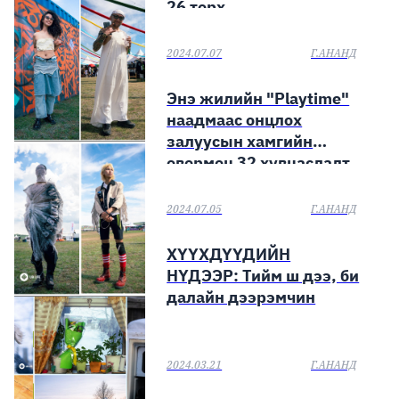
26 төрх
2024.07.07
Г.АНАНД
Энэ жилийн "Playtime"
наадмаас онцлох
залуусын хамгийн
өвөрмөц 32 хувцаслалт
2024.07.05
Г.АНАНД
ХҮҮХДҮҮДИЙН
НҮДЭЭР: Тийм ш дээ, би
далайн дээрэмчин
2024.03.21
Г.АНАНД