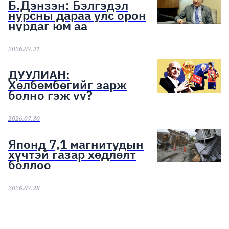
Б.Дэнзэн: Бэлгэдэл
нурсны дараа улс орон
нурдаг юм аа
2026.07.31
ДУУЛИАН:
Хөлбөмбөгийг зарж
болно гэж үү?
2026.07.30
Японд 7,1 магнитудын
хүчтэй газар хөдлөлт
боллоо
2026.07.28