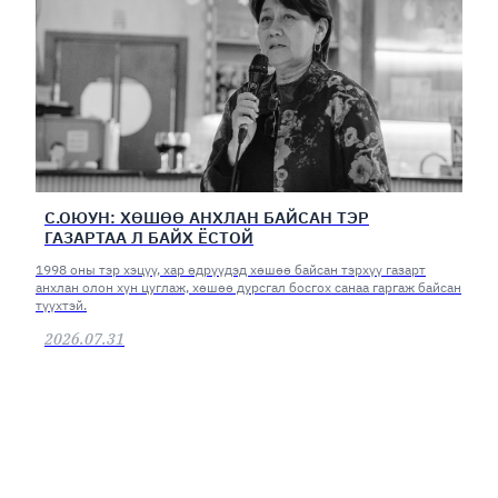
С.ОЮУН: ХӨШӨӨ АНХЛАН БАЙСАН ТЭР
ГАЗАРТАА Л БАЙХ ЁСТОЙ
1998 оны тэр хэцүү, хар өдрүүдэд хөшөө байсан тэрхүү газарт
анхлан олон хүн цуглаж, хөшөө дурсгал босгох санаа гаргаж байсан
түүхтэй.
2026.07.31