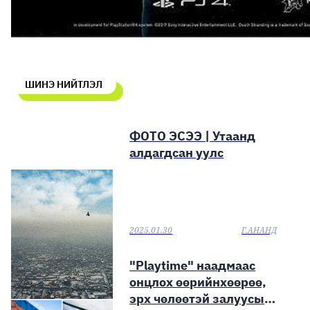
ШИНЭ НИЙТЛЭЛ
ФОТО ЭСЭЭ | Утаанд
алдагдсан уулс
2025.01.30
Г.АНАНД
"Playtime" наадмаас
онцлох өөрийнхөөрөө,
эрх чөлөөтэй залуусын