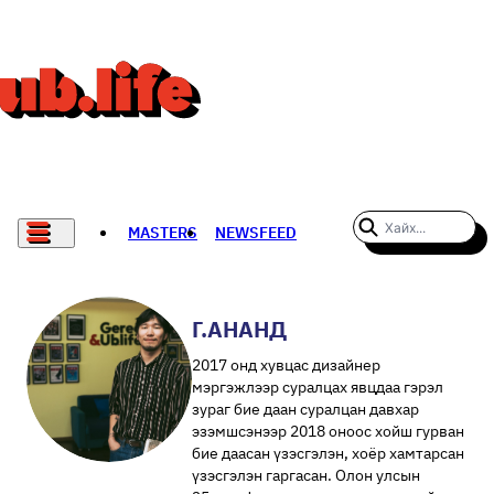
MASTERS
NEWSFEED
#WOMENWHODARE
СПОРТ
Г.АНАНД
ХӨЛБӨМБӨГ
2017 онд хувцас дизайнер
мэргэжлээр суралцах явцдаа гэрэл
THE NEW YORK TIMES
зураг бие даан суралцан давхар
эзэмшсэнээр 2018 оноос хойш гурван
бие даасан үзэсгэлэн, хоёр хамтарсан
НАДАД НЭГ САНАЛ БАЙНА
үзэсгэлэн гаргасан. Олон улсын