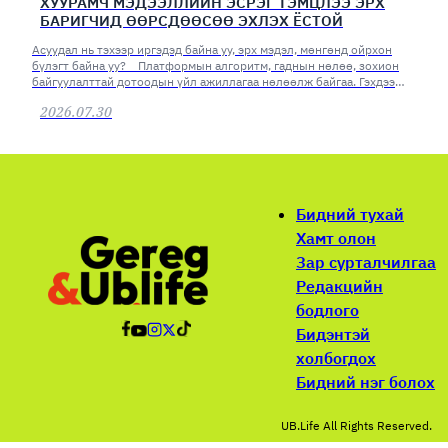
ХУУРАМЧ МЭДЭЭЛЛИЙН ЭСРЭГ ТЭМЦЛЭЭ ЭРХ
БАРИГЧИД ӨӨРСДӨӨСӨӨ ЭХЛЭХ ЁСТОЙ
Асуудал нь тэхээр иргэдэд байна уу, эрх мэдэл, мөнгөнд ойрхон
бүлэгт байна уу? Платформын алгоритм, гаднын нөлөө, зохион
байгуулалттай дотоодын үйл ажиллагаа нөлөөлж байгаа. Гэхдээ
асуудлаа эрх баригчид өөрсдөөсөө хайх хэрэгтэй юм.
2026.07.30
Бидний тухай
Хамт олон
Зар сурталчилгаа
Редакцийн
бодлого
Бидэнтэй
холбогдох
Бидний нэг болох
UB.Life All Rights Reserved.