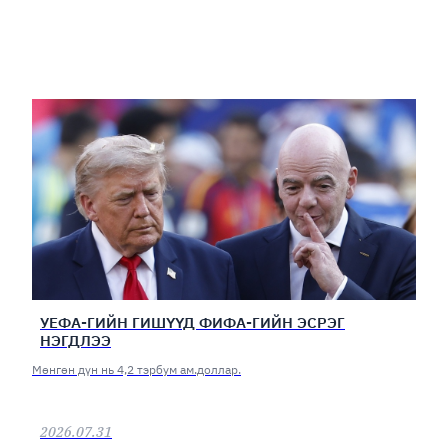
УЕФА-ГИЙН ГИШҮҮД ФИФА-ГИЙН ЭСРЭГ
НЭГДЛЭЭ
Мөнгөн дүн нь 4,2 тэрбум ам.доллар.
2026.07.31