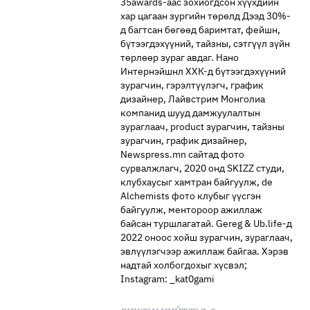
35awards-аас зохиогдсон хүүхдийн
🥇 ПАРИС - 2024
хар цагаан зургийн төрөлд Дээд 30%-
д багтсан бөгөөд баримтат, фейшн,
бүтээгдэхүүний, тайзны, сэтгүүл зүйн
МИЛЛЕНИАЛ
төрлөөр зураг авдаг. Нано
Интернэйшнл ХХК-д бүтээгдэхүүний
зурагчин, гэрэлтүүлэгч, график
АЛИСАГИЙН БУЛАН
дизайнер, Лайвстрим Монголиа
компанид шууд дамжуулалтын
зураглаач, product зурагчин, тайзны
зурагчин, график дизайнер,
Newspress.mn сайтад фото
сурвалжлагч, 2020 онд SKIZZ студи,
клубхаусыг хамтран байгуулж, de
Alchemists фото клубыг үүсгэн
байгуулж, ментороор ажиллаж
байсан туршлагатай. Gereg & Ub.life-д
2022 оноос хойш зурагчин, зураглаач,
эвлүүлэгчээр ажиллаж байгаа. Хэрэв
надтай холбогдохыг хүсвэл;
Instagram: _kat0gami