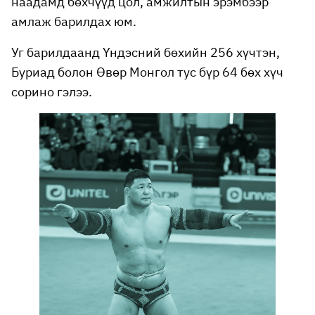
наадамд бөхчүүд цол, амжилтын эрэмбээр
амлаж барилдах юм.
Уг барилдаанд
Үндэсний бөхийн 256 хүчтэн,
Буриад болон Өвөр Монгол тус бүр 64 бөх хүч
сорино гэлээ.