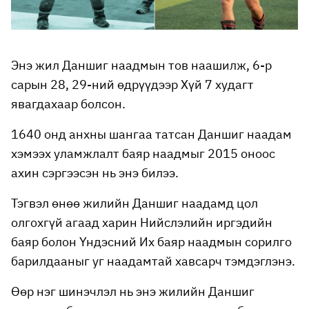
Энэ жил Даншиг наадмын тов наашилж, 6-р
сарын 28, 29-ний өдрүүдээр Хүй 7 худагт
явагдахаар болсон.
1640 онд анхны шангаа татсан Даншиг наадам
хэмээх уламжлалт баяр наадмыг 2015 оноос
ахин сэргээсэн нь энэ билээ.
Тэгвэл өнөө жилийн Даншиг наадамд цол
олгохгүй агаад харин Нийслэлийн иргэдийн
баяр болон Үндэсний Их баяр наадмын сорилго
барилдааныг уг наадамтай хавсарч тэмдэглэнэ.
Өөр нэг шинэчлэл нь энэ жилийн Даншиг