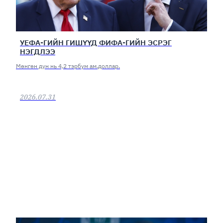
УЕФА-ГИЙН ГИШҮҮД ФИФА-ГИЙН ЭСРЭГ
НЭГДЛЭЭ
Мөнгөн дүн нь 4,2 тэрбум ам.доллар.
2026.07.31