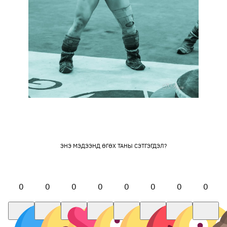
ЭНЭ МЭДЭЭНД ӨГӨХ ТАНЫ СЭТГЭГДЭЛ?
0
0
0
0
0
0
0
0