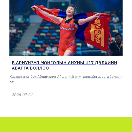
Б.АРИУНЗУЛ МОНГОЛЫН АНХНЫ U17 ДЭЛХИЙН
АВАРГА БОЛЛОО
Казахстаны бөх Абдималик Айшаг 4:0 ялж, дэлхийн аварга болсон
юм.
2026.07.31