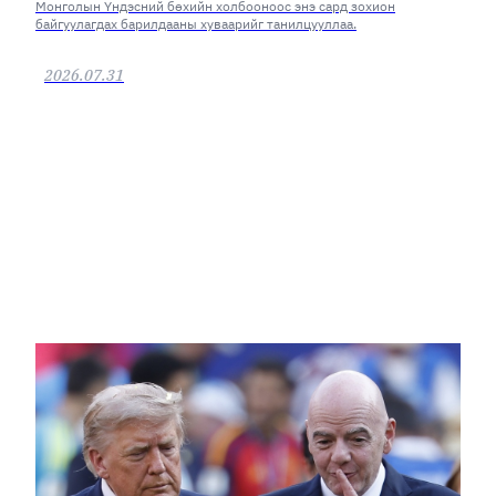
Монголын Үндэсний бөхийн холбооноос энэ сард зохион
байгуулагдах барилдааны хуваарийг танилцууллаа.
2026.07.31