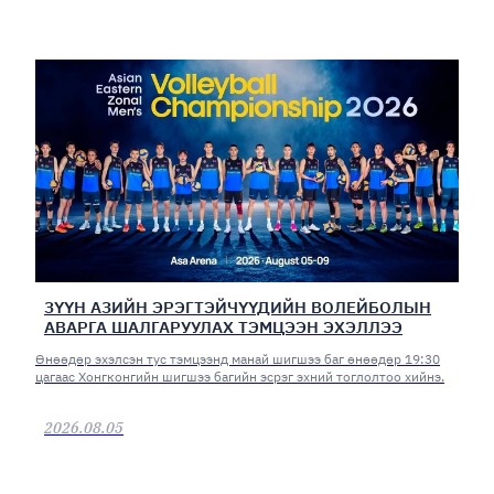
ЗҮҮН АЗИЙН ЭРЭГТЭЙЧҮҮДИЙН ВОЛЕЙБОЛЫН
АВАРГА ШАЛГАРУУЛАХ ТЭМЦЭЭН ЭХЭЛЛЭЭ
Өнөөдөр эхэлсэн тус тэмцээнд манай шигшээ баг өнөөдөр 19:30
цагаас Хонгконгийн шигшээ багийн эсрэг эхний тоглолтоо хийнэ.
2026.08.05