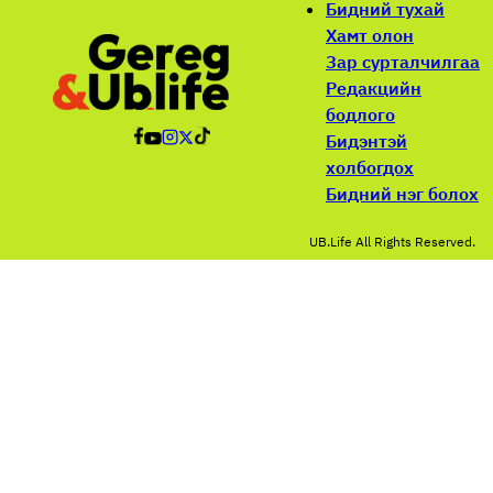
Бидний тухай
Хамт олон
Зар сурталчилгаа
Редакцийн
бодлого
Бидэнтэй
холбогдох
Бидний нэг болох
UB.Life All Rights Reserved.