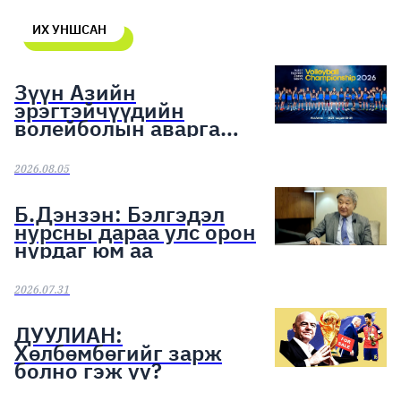
ИХ УНШСАН
Зүүн Азийн
эрэгтэйчүүдийн
волейболын аварга
шалгаруулах тэмцээн
эхэллээ
2026.08.05
Б.Дэнзэн: Бэлгэдэл
нурсны дараа улс орон
нурдаг юм аа
2026.07.31
ДУУЛИАН:
Хөлбөмбөгийг зарж
болно гэж үү?