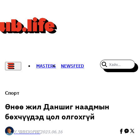
MASTERS
NEWSFEED
#WOMENWHODARE
СПОРТ
Спорт
ХӨЛБӨМБӨГ
Өнөө жил Даншиг наадмын
бөхчүүдэд цол олгохгүй
THE NEW YORK TIMES
НАДАД НЭГ САНАЛ БАЙНА
У.ЧИНЗОРИГ
2025.06.16