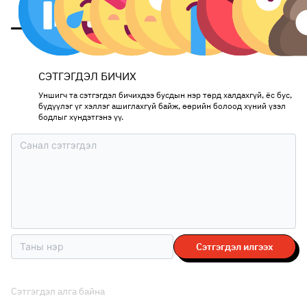
СЭТГЭГДЭЛ БИЧИХ
Уншигч та сэтгэгдэл бичихдээ бусдын нэр төрд халдахгүй, ёс бус,
бүдүүлэг үг хэллэг ашиглахгүй байж, өөрийн болоод хүний үзэл
бодлыг хүндэтгэнэ үү.
Сэтгэгдэл илгээх
Сэтгэгдэл алга байна