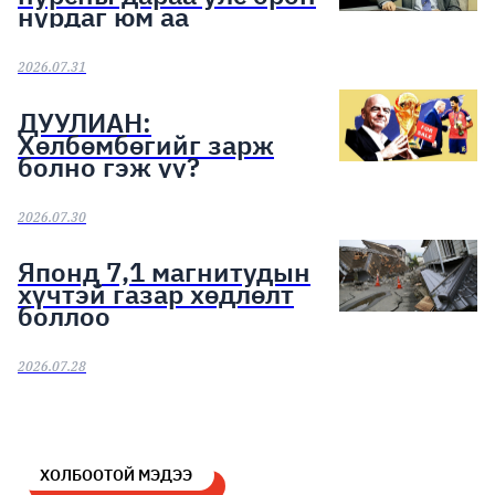
нурдаг юм аа
2026.07.31
ДУУЛИАН:
Хөлбөмбөгийг зарж
болно гэж үү?
2026.07.30
Японд 7,1 магнитудын
хүчтэй газар хөдлөлт
боллоо
2026.07.28
ХОЛБООТОЙ МЭДЭЭ