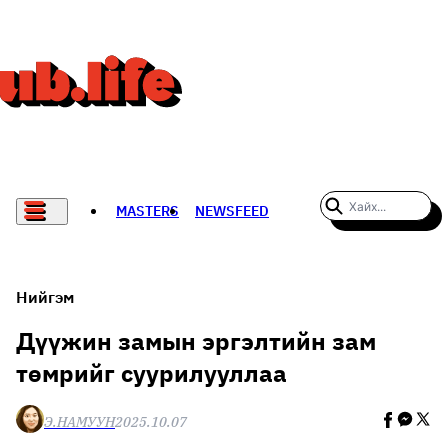
MASTERS
NEWSFEED
#WOMENWHODARE
СПОРТ
Нийгэм
ХӨЛБӨМБӨГ
Дүүжин замын эргэлтийн зам
төмрийг суурилууллаа
THE NEW YORK TIMES
НАДАД НЭГ САНАЛ БАЙНА
Э.НАМУУН
2025.10.07