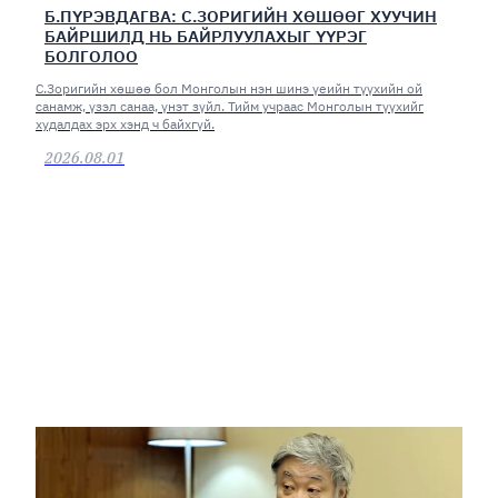
Б.ПҮРЭВДАГВА: С.ЗОРИГИЙН ХӨШӨӨГ ХУУЧИН
БАЙРШИЛД НЬ БАЙРЛУУЛАХЫГ ҮҮРЭГ
БОЛГОЛОО
С.Зоригийн хөшөө бол Монголын нэн шинэ үеийн түүхийн ой
санамж, үзэл санаа, үнэт зүйл. Тийм учраас Монголын түүхийг
худалдах эрх хэнд ч байхгүй.
2026.08.01