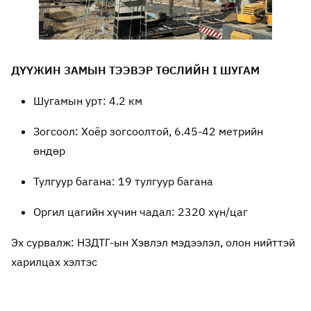
ДҮҮЖИН ЗАМЫН ТЭЭВЭР ТӨСЛИЙН I ШУГАМ
Шугамын урт: 4.2 км
Зогсоол: Хоёр зогсоолтой, 6.45-42 метрийн
өндөр
Тулгуур багана: 19 тулгуур багана
Оргил цагийн хүчин чадал: 2320 хүн/цаг
Эх сурвалж: НЗДТГ-ын Хэвлэл мэдээлэл, олон нийттэй
харилцах хэлтэс