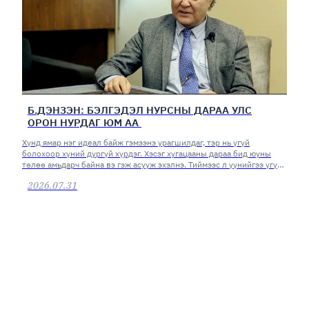
Б.ДЭНЗЭН: БЭЛГЭДЭЛ НУРСНЫ ДАРАА УЛС
ОРОН НУРДАГ ЮМ АА
Хүнд ямар нэг идеал байж гэмээнэ урагшилдаг, тэр нь үгүй
болохоор хүний дургүй хүрдэг. Хэсэг хугацааны дараа бид юуны
төлөө амьдарч байна вэ гэж асууж эхэлнэ. Тиймээс л үүнийгээ үгүй
хийж болохгүй.
2026.07.31