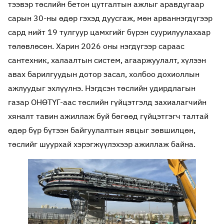
тээвэр төслийн бетон цутгалтын ажлыг аравдугаар
сарын 30-ны өдөр гэхэд дуусгаж, мөн арваннэгдүгээр
сард нийт 19 тулгуур цамхгийг бүрэн суурилуулахаар
төлөвлөсөн. Харин 2026 оны нэгдүгээр сараас
сантехник, халаалтын систем, агааржуулалт, хүлээн
авах барилгуудын дотор засал, холбоо дохиоллын
ажлуудыг эхлүүлнэ. Нэгдсэн төслийн удирдлагын
газар ОНӨТҮГ-аас төслийн гүйцэтгэлд захиалагчийн
хяналт тавин ажиллаж буй бөгөөд гүйцэтгэгч талтай
өдөр бүр бүтээн байгуулалтын явцыг зөвшилцөн,
төслийг шуурхай хэрэгжүүлэхээр ажиллаж байна.