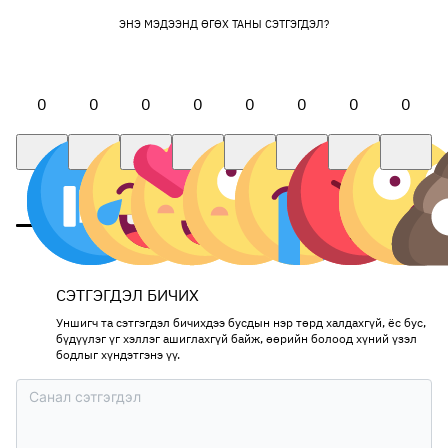
ЭНЭ МЭДЭЭНД ӨГӨХ ТАНЫ СЭТГЭГДЭЛ?
0
0
0
0
0
0
0
0
СЭТГЭГДЭЛ БИЧИХ
Уншигч та сэтгэгдэл бичихдээ бусдын нэр төрд халдахгүй, ёс бус,
бүдүүлэг үг хэллэг ашиглахгүй байж, өөрийн болоод хүний үзэл
бодлыг хүндэтгэнэ үү.