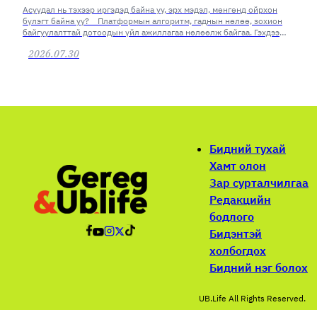
Асуудал нь тэхээр иргэдэд байна уу, эрх мэдэл, мөнгөнд ойрхон
бүлэгт байна уу? Платформын алгоритм, гаднын нөлөө, зохион
байгуулалттай дотоодын үйл ажиллагаа нөлөөлж байгаа. Гэхдээ
асуудлаа эрх баригчид өөрсдөөсөө хайх хэрэгтэй юм.
2026.07.30
Бидний тухай
Хамт олон
Зар сурталчилгаа
Редакцийн
бодлого
Бидэнтэй
холбогдох
Бидний нэг болох
UB.Life All Rights Reserved.