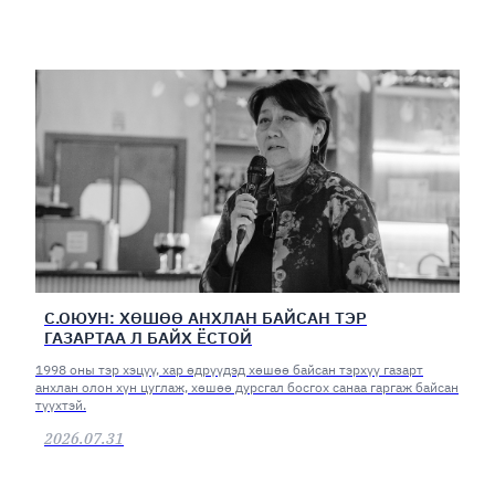
С.ОЮУН: ХӨШӨӨ АНХЛАН БАЙСАН ТЭР
ГАЗАРТАА Л БАЙХ ЁСТОЙ
1998 оны тэр хэцүү, хар өдрүүдэд хөшөө байсан тэрхүү газарт
анхлан олон хүн цуглаж, хөшөө дурсгал босгох санаа гаргаж байсан
түүхтэй.
2026.07.31