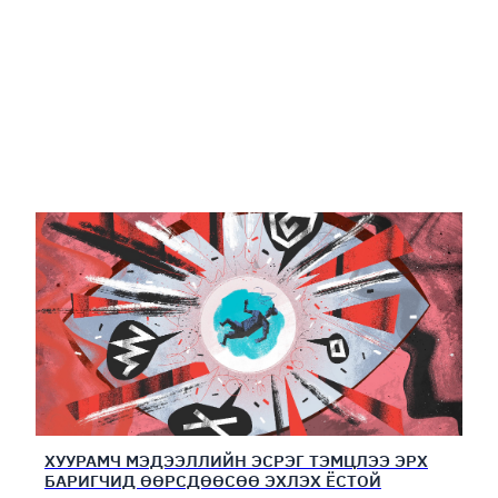
ХУУРАМЧ МЭДЭЭЛЛИЙН ЭСРЭГ ТЭМЦЛЭЭ ЭРХ
БАРИГЧИД ӨӨРСДӨӨСӨӨ ЭХЛЭХ ЁСТОЙ