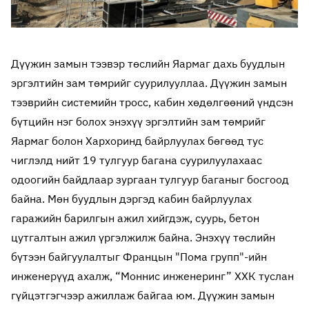
Дүүжин замын тээвэр төслийн Яармаг дахь буудлын
эргэлтийн зам төмрийг суурилууллаа. Дүүжин замын
тээврийн системийн тросс, кабин хөдөлгөөний үндсэн
бүтцийн нэг болох энэхүү эргэлтийн зам төмрийг
Яармаг болон Хархоринд байрлуулах бөгөөд тус
чиглэлд нийт 19 тулгуур багана суурилуулахаас
одоогийн байдлаар зургаан тулгуур баганыг босгоод
байна. Мөн буудлын дэргэд кабин байрлуулах
гаражийн барилгын ажил хийгдэж, суурь, бетон
цутгалтын ажил үргэлжилж байна. Энэхүү төслийн
бүтээн байгуулалтыг Францын "Пома групп"-ийн
инженерүүд ахалж, “Моннис инженеринг” ХХК туслан
гүйцэтгэгчээр ажиллаж байгаа юм.
Дүүжин замын