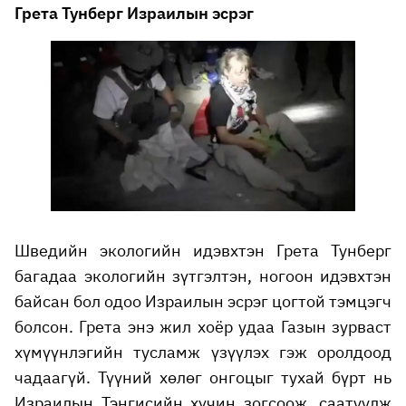
Грета Тунберг Израилын эсрэг
Шведийн экологийн идэвхтэн Грета Тунберг
багадаа экологийн зүтгэлтэн, ногоон идэвхтэн
байсан бол одоо Израилын эсрэг цогтой тэмцэгч
болсон. Грета энэ жил хоёр удаа Газын зурваст
хүмүүнлэгийн тусламж үзүүлэх гэж оролдоод
чадаагүй. Түүний хөлөг онгоцыг тухай бүрт нь
Израилын Тэнгисийн хүчин зогсоож, саатуулж