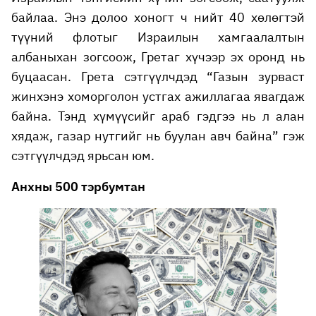
байлаа. Энэ долоо хоногт ч нийт 40 хөлөгтэй
түүний флотыг Израилын хамгаалалтын
албаныхан зогсоож, Гретаг хүчээр эх оронд нь
буцаасан. Грета сэтгүүлчдэд “Газын зурваст
жинхэнэ хоморголон устгах ажиллагаа явагдаж
байна. Тэнд хүмүүсийг араб гэдгээ нь л алан
хядаж, газар нутгийг нь буулан авч байна” гэж
сэтгүүлчдэд ярьсан юм.
Анхны 500 тэрбумтан