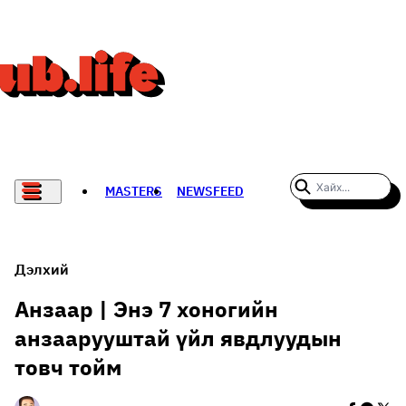
MASTERS
NEWSFEED
#WOMENWHODARE
СПОРТ
Дэлхий
ХӨЛБӨМБӨГ
Анзаар | Энэ 7 хоногийн
анзаарууштай үйл явдлуудын
THE NEW YORK TIMES
товч тойм
НАДАД НЭГ САНАЛ БАЙНА