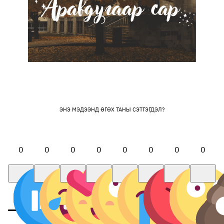
ЭНЭ МЭДЭЭНД ӨГӨХ ТАНЫ СЭТГЭГДЭЛ?
0
0
0
0
0
0
0
0