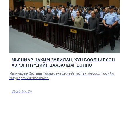
МЬЯНМАР ЦАХИМ ЗАЛИЛАН, ХҮН БООЛЧИЛСОН
ХЭРЭГТНҮҮДИЙГ ЦААЗАЛДАГ БОЛНО
Мьянмарын Засгийн газраас энэ хэргийг таслан зогсоох гэж ийм
хатуу арга хэмжээ авчээ.
2026.07.29