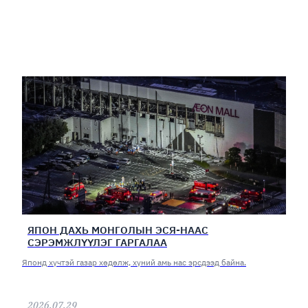
ЯПОН ДАХЬ МОНГОЛЫН ЭСЯ-НААС
СЭРЭМЖЛҮҮЛЭГ ГАРГАЛАА
Японд хүчтэй газар хөдөлж, хүний амь нас эрсдээд байна.
2026.07.29