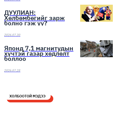
ДУУЛИАН:
Хөлбөмбөгийг зарж
болно гэж үү?
2026.07.30
Японд 7,1 магнитудын
хүчтэй газар хөдлөлт
боллоо
2026.07.28
ХОЛБООТОЙ МЭДЭЭ