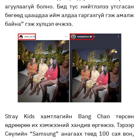
агуулаагүй болно. Бид тус нийтлэлээ утсгасан
бөгөөд цаашдаа ийм алдаа гаргахгүй гэж амалж
байна” гэж хүлцэл өчжээ.
Stray Kids хамтлагийн Bang Chan төрсөн
өдрөөрөө их хэмжээний хандив өргөжээ. Тэрээр
Сөүлийн “Samsung” анагаах төвд 100 сая вон,