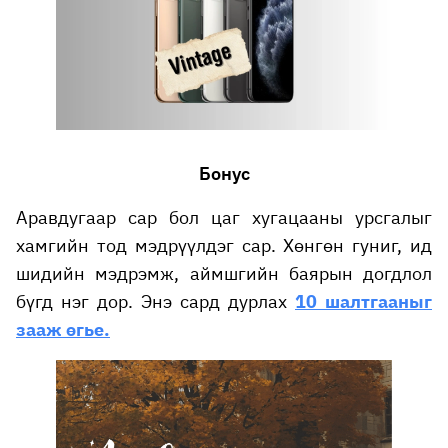
Бонус
Аравдугаар сар бол цаг хугацааны урсгалыг
хамгийн тод мэдрүүлдэг сар. Хөнгөн гуниг, ид
шидийн мэдрэмж, аймшгийн баярын догдлол
бүгд нэг дор. Энэ сард дурлах
10 шалтгааныг
зааж өгье.