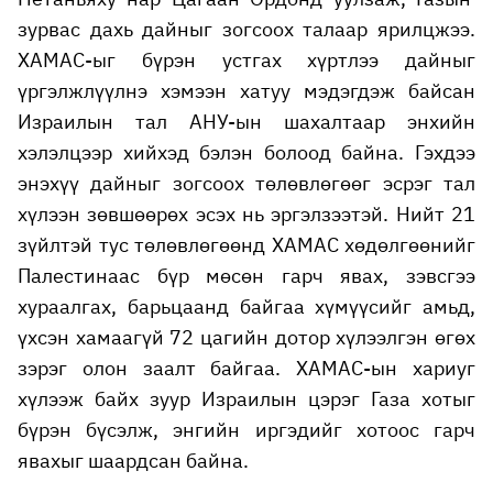
зурвас дахь дайныг зогсоох талаар ярилцжээ.
ХАМАС-ыг бүрэн устгах хүртлээ дайныг
үргэлжлүүлнэ хэмээн хатуу мэдэгдэж байсан
Израилын тал АНУ-ын шахалтаар энхийн
хэлэлцээр хийхэд бэлэн болоод байна. Гэхдээ
энэхүү дайныг зогсоох төлөвлөгөөг эсрэг тал
хүлээн зөвшөөрөх эсэх нь эргэлзээтэй. Нийт 21
зүйлтэй тус төлөвлөгөөнд ХАМАС хөдөлгөөнийг
Палестинаас бүр мөсөн гарч явах, зэвсгээ
хураалгах, барьцаанд байгаа хүмүүсийг амьд,
үхсэн хамаагүй 72 цагийн дотор хүлээлгэн өгөх
зэрэг олон заалт байгаа. ХАМАС-ын хариуг
хүлээж байх зуур Израилын цэрэг Газа хотыг
бүрэн бүсэлж, энгийн иргэдийг хотоос гарч
явахыг шаардсан байна.