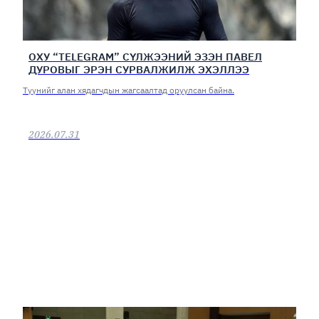
ОХУ “TELEGRAM” СҮЛЖЭЭНИЙ ЭЗЭН ПАВЕЛ
ДУРОВЫГ ЭРЭН СУРВАЛЖИЛЖ ЭХЭЛЛЭЭ
Түүнийг алан хядагчдын жагсаалтад оруулсан байна.
2026.07.31