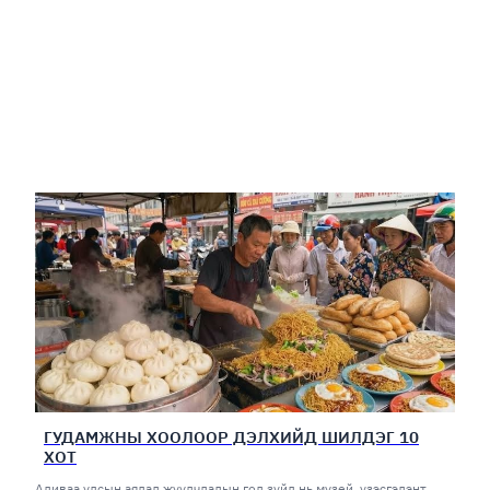
ГУДАМЖНЫ ХООЛООР ДЭЛХИЙД ШИЛДЭГ 10
ХОТ
Аливаа улсын аялал жуулчлалын гол зүйл нь музей, үзэсгэлэнт