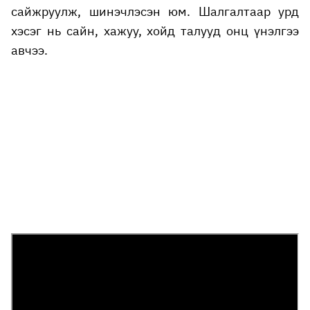
сайжруулж, шинэчлэсэн юм. Шалгалтаар урд
хэсэг нь сайн, хажуу, хойд талууд онц үнэлгээ
авчээ.