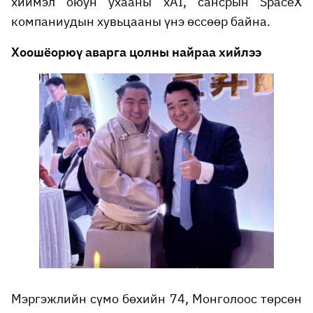
хиймэл оюун ухааны xAI, сансрын SpaceX
компаниудын хувьцааны үнэ өссөөр байна.
Хоошёорюү аварга цолны найраа хийлээ
Мэргэжлийн сүмо бөхийн 74, Монголоос төрсөн