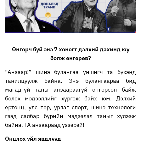
Өнгөрч буй энэ 7 хоногт дэлхий дахинд юу
болж өнгөрөв?
“Анзаар!” шинэ булангаа уншигч та бүхэнд
танилцуулж байна. Энэ булангаараа бид
магадгүй таны анзаараагүй өнгөрсөн байж
болох мэдээллийг хүргэж байх юм. Дэлхий
ертөнц, улс төр, урлаг спорт, шинэ технологи
гээд салбар бүрийн мэдээлэл таныг хүлээж
байна. ТА анзаараад үзээрэй!
Онцлох үйл явдлууд