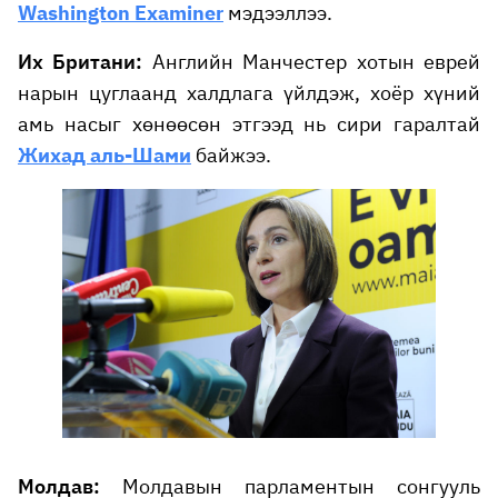
Washington Examiner
мэдээллээ.
Их Британи:
Английн Манчестер хотын еврей
нарын цуглаанд халдлага үйлдэж, хоёр хүний
амь насыг хөнөөсөн этгээд нь сири гаралтай
Жихад аль-Шами
байжээ.
Молдав:
Молдавын парламентын сонгууль