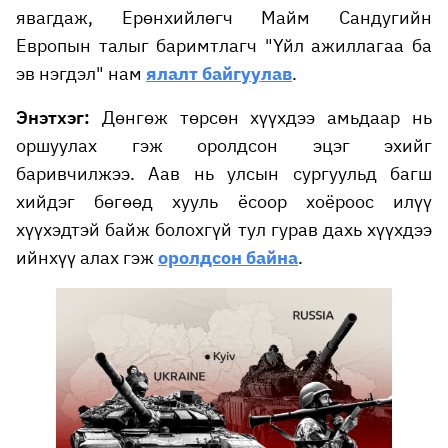
явагдаж, Ерөнхийлөгч Майм Сандугийн
Европын талыг баримтлагч "Үйл ажиллагаа ба
эв нэгдэл" нам
ялалт байгуулав
.
Энэтхэг:
Дөнгөж төрсөн хүүхдээ амьдаар нь
оршуулах гэж оролдсон эцэг эхийг
баривчилжээ. Аав нь улсын сургуульд багш
хийдэг бөгөөд хууль ёсоор хоёроос илүү
хүүхэдтэй байж болохгүй тул гурав дахь хүүхдээ
ийнхүү алах гэж
оролдсон байна
.