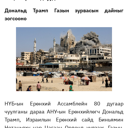
Дональд Трамп Газын зурвасын дайныг
зогсооно
НҮБ-ын Ерөнхий Ассамблейн 80 дугаар
чуулганы дараа АНУ-ын Ерөнхийлөгч Дональд
Трамп, Израилын Ерөнхий сайд Биньямин
Нетаньяху нар Цагаан Ордонд уулзаж, Газын