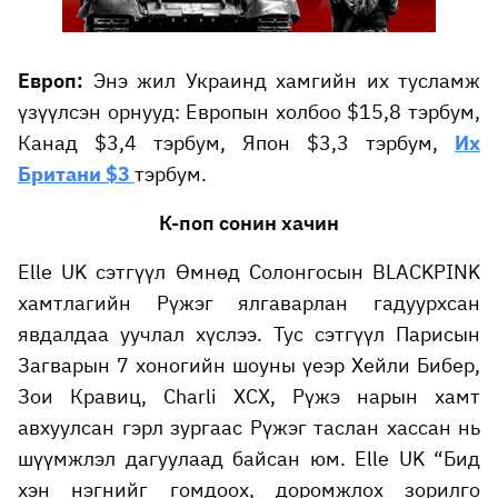
Европ:
Энэ жил Украинд хамгийн их тусламж
үзүүлсэн орнууд: Европын холбоо $15,8 тэрбум,
Канад $3,4 тэрбум, Япон $3,3 тэрбум,
Их
Британи $3
тэрбум.
К-поп сонин хачин
Elle UK сэтгүүл Өмнөд Солонгосын BLACKPINK
хамтлагийн Рүжэг ялгаварлан гадуурхсан
явдалдаа уучлал хүслээ. Тус сэтгүүл Парисын
Загварын 7 хоногийн шоуны үеэр Хейли Бибер,
Зои Кравиц, Charli XCX, Рүжэ нарын хамт
авхуулсан гэрл зургаас Рүжэг таслан хассан нь
шүүмжлэл дагуулаад байсан юм. Elle UK “Бид
хэн нэгнийг гомдоох, доромжлох зорилго