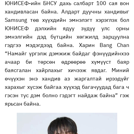
ЮНИСЕФ-ийн БНСУ дахь салбарт 100 сая вон
хандивласан байна. Алдарт дуучны хандивыг
Samsung төв хүүхдийн эмнэлэгт хэрэглэх бол
ЮНИСЕФ дэлхийн ядуу зүдүү улс орны
эмнэлгийн дэд бүтцийн хөгжилд зарцуулна
гэдгээ мэдэгдээд байна. Харин Bang Chan
“Намайг үргэлж дэмжиж байдаг фэнүүдийнхээ
ачаар би төрсөн өдрөөрөө хүмүүст баяр
баясгалан хайрлахыг хичээж явдаг. Миний
өчүүхэн энэ хандив аз жаргалтай ирээдүйг
харахыг хүсэж байгаа хүүхэд багачуудад бага ч
гэсэн тус дэм болно гэдэгт найдаж байна” гэж
ярьсан байна.