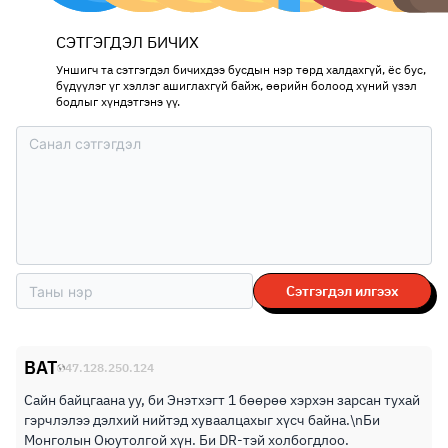
СЭТГЭГДЭЛ БИЧИХ
Уншигч та сэтгэгдэл бичихдээ бусдын нэр төрд халдахгүй, ёс бус,
бүдүүлэг үг хэллэг ашиглахгүй байж, өөрийн болоод хүний үзэл
бодлыг хүндэтгэнэ үү.
Сэтгэгдэл илгээх
BAT
47.128.250.124
Сайн байцгаана уу, би Энэтхэгт 1 бөөрөө хэрхэн зарсан тухай
гэрчлэлээ дэлхий нийтэд хуваалцахыг хүсч байна.\nБи
Монголын Оюутолгой хүн. Би DR-тэй холбогдлоо.