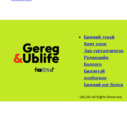
Бидний тухай
Хамт олон
Зар сурталчилгаа
Редакцийн
бодлого
Бидэнтэй
холбогдох
Бидний нэг болох
UB.Life All Rights Reserved.