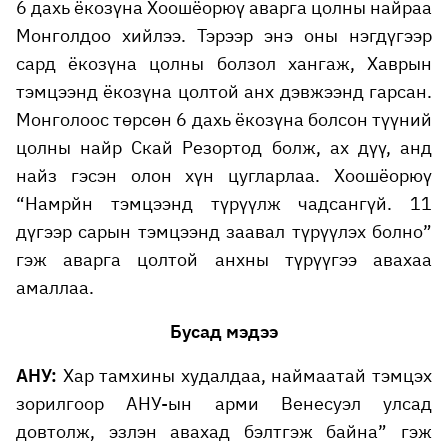
6 дахь ёкозүна Хоошёорюү аварга цолны найраа
Монголдоо хийлээ. Тэрээр энэ оны нэгдүгээр
сард ёкозүна цолны болзол хангаж, Хаврын
тэмцээнд ёкозүна цолтой анх дэвжээнд гарсан.
Монголоос төрсөн 6 дахь ёкозүна болсон түүний
цолны найр Cкай Резортод болж, ах дүү, анд
найз гэсэн олон хүн цугларлаа. Хоошёорюү
“Намрйн тэмцээнд түрүүлж чадсангүй. 11
дүгээр сарын тэмцээнд заавал түрүүлэх болно”
гэж аварга цолтой анхны түрүүгээ авахаа
амаллаа.
Бусад мэдээ
АНУ:
Хар тамхины худалдаа, наймаатай тэмцэх
зорилгоор АНУ-ын арми Венесуэл улсад
довтолж, эзлэн авахад бэлтгэж байна” гэж