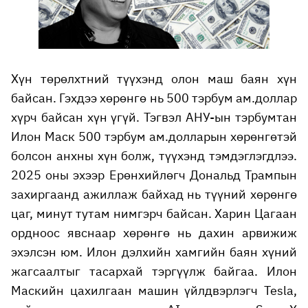
Хүн төрөлхтний түүхэнд олон маш баян хүн
байсан. Гэхдээ хөрөнгө нь 500 тэрбум ам.доллар
хүрч байсан хүн үгүй. Тэгвэл АНУ-ын тэрбумтан
Илон Маск 500 тэрбум ам.долларын хөрөнгөтэй
болсон анхны хүн болж, түүхэнд тэмдэглэгдлээ.
2025 оны эхээр Ерөнхийлөгч Дональд Трампын
захиргаанд ажиллаж байхад нь түүний хөрөнгө
цаг, минут тутам нимгэрч байсан. Харин Цагаан
ордноос явснаар хөрөнгө нь дахин арвижиж
эхэлсэн юм. Илон дэлхийн хамгийн баян хүний
жагсаалтыг тасархай тэргүүлж байгаа. Илон
Маскийн цахилгаан машин үйлдвэрлэгч Tesla,