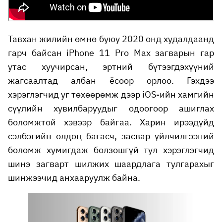
Тавхан жилийн өмнө буюу 2020 онд худалдаанд
гарч байсан iPhone 11 Pro Max загварын гар
утас хуучирсан, эртний бүтээгдэхүүний
жагсаалтад албан ёсоор орлоо. Гэхдээ
хэрэглэгчид уг төхөөрөмж дээр iOS-ийн хамгийн
сүүлийн хувилбаруудыг одоогоор ашиглах
боломжтой хэвээр байгаа. Харин ирээдүйд
сэлбэгийн олдоц багасч, засвар үйлчилгээний
боломж хумигдаж болзошгүй тул хэрэглэгчид
шинэ загварт шилжих шаардлага тулгарахыг
шинжээчид анхааруулж байна.