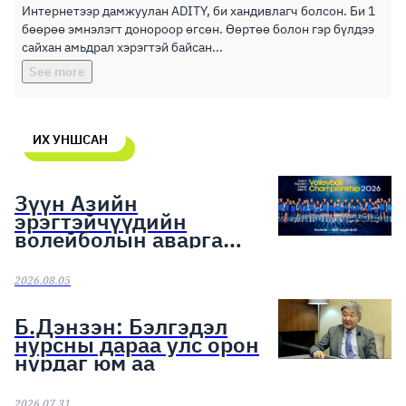
Интернетээр дамжуулан ADITY, би хандивлагч болсон. Би 1
бөөрөө эмнэлэгт донороор өгсөн. Өөртөө болон гэр бүлдээ
сайхан амьдрал хэрэгтэй байсан...
See more
ИХ УНШСАН
Зүүн Азийн
эрэгтэйчүүдийн
волейболын аварга
шалгаруулах тэмцээн
эхэллээ
2026.08.05
Б.Дэнзэн: Бэлгэдэл
нурсны дараа улс орон
нурдаг юм аа
2026.07.31