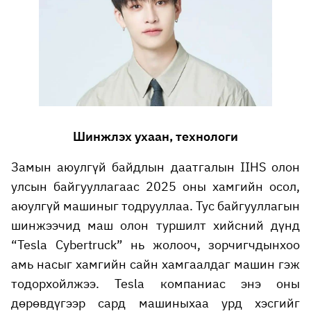
Шинжлэх ухаан, технологи
Замын аюулгүй байдлын даатгалын IIHS олон
улсын байгууллагаас 2025 оны хамгийн осол,
аюулгүй машиныг тодрууллаа. Тус байгууллагын
шинжээчид маш олон туршилт хийсний дүнд
“Tesla Cybertruck” нь жолооч, зорчигчдынхоо
амь насыг хамгийн сайн хамгаалдаг машин гэж
тодорхойлжээ. Tesla компаниас энэ оны
дөрөвдүгээр сард машиныхаа урд хэсгийг