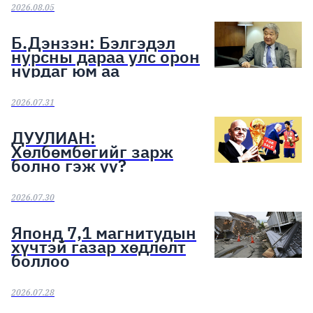
эхэллээ
2026.08.05
Б.Дэнзэн: Бэлгэдэл
нурсны дараа улс орон
нурдаг юм аа
2026.07.31
ДУУЛИАН:
Хөлбөмбөгийг зарж
болно гэж үү?
2026.07.30
Японд 7,1 магнитудын
хүчтэй газар хөдлөлт
боллоо
2026.07.28