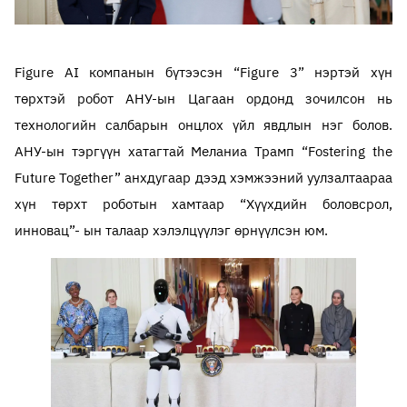
Figure AI компанын бүтээсэн “Figure 3” нэртэй хүн
төрхтэй робот АНУ-ын Цагаан ордонд зочилсон нь
технологийн салбарын онцлох үйл явдлын нэг болов.
АНУ-ын тэргүүн хатагтай Меланиа Трамп “Fostering the
Future Together” анхдугаар дээд хэмжээний уулзалтаараа
хүн төрхт роботын хамтаар “Хүүхдийн боловсрол,
инновац”- ын талаар хэлэлцүүлэг өрнүүлсэн юм.