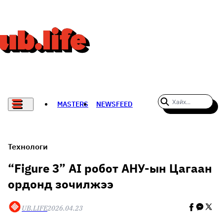
MASTERS
NEWSFEED
#WOMENWHODARE
СПОРТ
Технологи
ХӨЛБӨМБӨГ
“Figure 3” AI робот АНУ-ын Цагаан
ордонд зочилжээ
THE NEW YORK TIMES
НАДАД НЭГ САНАЛ БАЙНА
UB.LIFE
2026.04.23