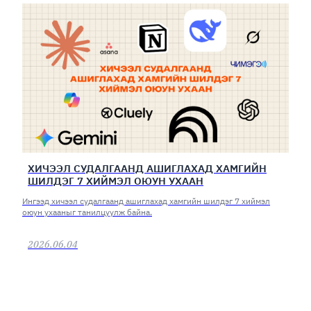
ХИЧЭЭЛ СУДАЛГААНД АШИГЛАХАД ХАМГИЙН
ШИЛДЭГ 7 ХИЙМЭЛ ОЮУН УХААН
Ингээд хичээл судалгаанд ашиглахад хамгийн шилдэг 7 хиймэл
оюун ухааныг танилцуулж байна.
2026.06.04