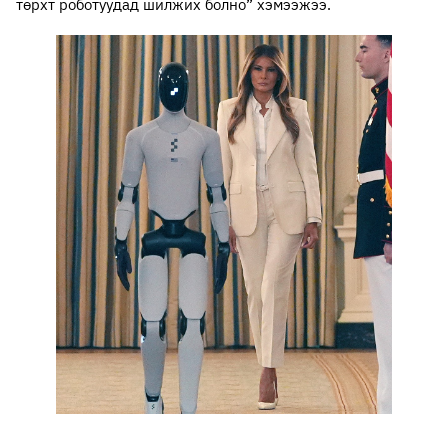
төрхт роботуудад шилжих болно” хэмээжээ.