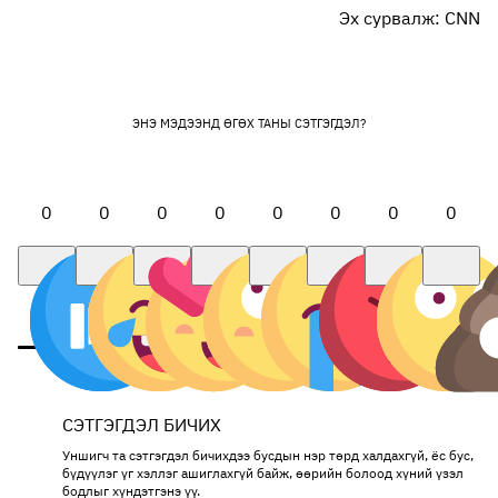
Эх сурвалж: CNN
ЭНЭ МЭДЭЭНД ӨГӨХ ТАНЫ СЭТГЭГДЭЛ?
0
0
0
0
0
0
0
0
СЭТГЭГДЭЛ БИЧИХ
Уншигч та сэтгэгдэл бичихдээ бусдын нэр төрд халдахгүй, ёс бус,
бүдүүлэг үг хэллэг ашиглахгүй байж, өөрийн болоод хүний үзэл
бодлыг хүндэтгэнэ үү.