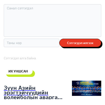
Сэтгэгдэл илгээх
Сэтгэгдэл алга байна
ИХ УНШСАН
Зүүн Азийн
эрэгтэйчүүдийн
волейболын аварга
шалгаруулах тэмцээн