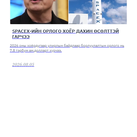
SPACEX-ИЙН ОРЛОГО ХОЁР ДАХИН ӨСӨЛТТЭЙ
ГАРЧЭЭ
2026 оны хоёрдугаар улирлын байдлаар борлуулалтын орлого нь
7.8 тэрбум ам.долларт хүрчээ.
2026.08.05