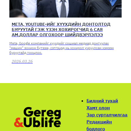
META, YOUTUBE-ИЙГ ХҮҮХДИЙН ДОНТОЛТОД
БУРУУТАЙ ГЭЖ ҮЗЭН ХОХИРОГЧИД 6 САЯ
АМ.ДОЛЛАР ОЛГОХООР ШИЙДВЭРЛЭЛЭЭ
Meta, Google компанийг хүүхдийг сошиал медиад донтуулах
"машин" зохион бүтээж, сэтгэцэд нь хохирол учруулсан хэмээн
буруутайд тооцлоо.
2026.03.26
Бидний тухай
Хамт олон
Зар сурталчилгаа
Редакцийн
бодлого