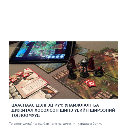
ЦААСНААС ДЭЛГЭЦ РҮҮ: УЛАМЖЛАЛТ БА
ДИЖИТАЛ ХОСОЛСОН ШИНЭ ҮЕИЙН ШИРЭЭНИЙ
ТОГЛООМУУД
Тоглоом дизайны салбарт энэ нь шинэ чиг хандлага болж,