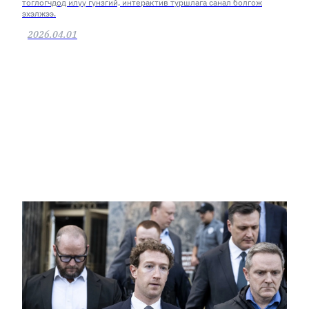
тоглогчдод илүү гүнзгий, интерактив туршлага санал болгож
эхэлжээ.
2026.04.01