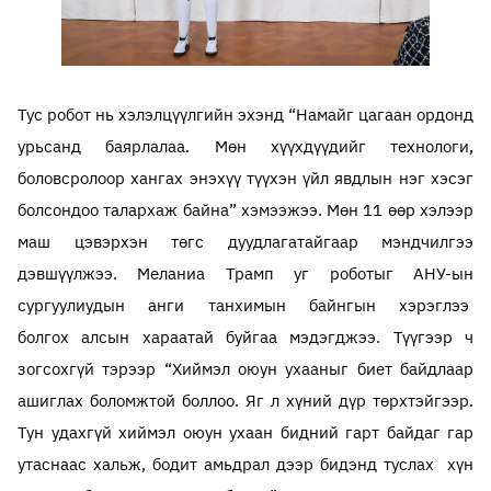
Тус робот нь хэлэлцүүлгийн эхэнд “Намайг цагаан ордонд
урьсанд баярлалаа. Мөн хүүхдүүдийг технологи,
боловсролоор хангах энэхүү түүхэн үйл явдлын нэг хэсэг
болсондоо талархаж байна” хэмээжээ. Мөн 11 өөр хэлээр
маш цэвэрхэн төгс дуудлагатайгаар мэндчилгээ
дэвшүүлжээ. Меланиа Трамп уг роботыг АНУ-ын
сургуулиудын анги танхимын байнгын хэрэглээ
болгох алсын хараатай буйгаа мэдэгджээ. Түүгээр ч
зогсохгүй тэрээр “Хиймэл оюун ухааныг биет байдлаар
ашиглах боломжтой боллоо. Яг л хүний дүр төрхтэйгээр.
Тун удахгүй хиймэл оюун ухаан бидний гарт байдаг гар
утаснаас хальж, бодит амьдрал дээр бидэнд туслах хүн