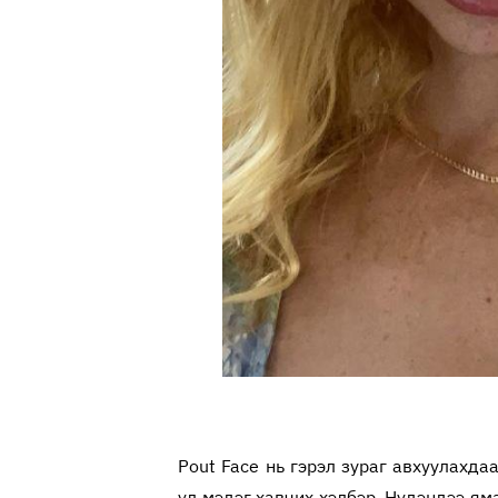
Pout Face нь гэрэл зураг авхуулахда
үл мэдэг хавчих хэлбэр. Нүдэндээ яма