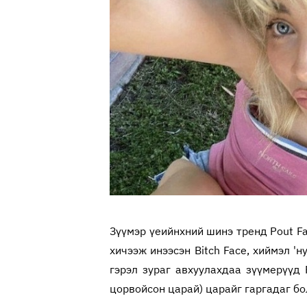
Зүүмэр үеийнхний шинэ тренд Pout F
хичээж инээсэн Bitch Face, хиймэл '
гэрэл зураг авхуулахдаа зүүмерүүд 
цорвойсон царай) царайг гаргадаг бо