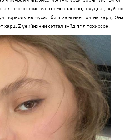
н ав" гэсэн шиг үл тоомсорлосон, нууцлаг, хүйтэн
ул цорвойх нь чухал биш хамгийн гол нь харц. Энэ
т харц. Z үеийнхний сэтгэл зүйд яг л тохирсон.