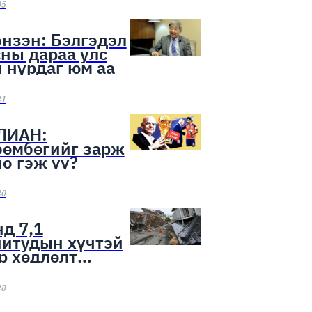
ээн эхэллээ
05
нзэн: Бэлгэдэл
ны дараа улс
 нурдаг юм аа
31
ЛИАН:
бөмбөгийг зарж
о гэж үү?
30
д 7,1
нитудын хүчтэй
р хөдлөлт
лоо
28