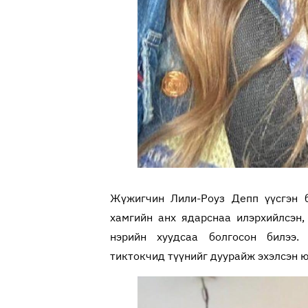
Жүжигчин Лили-Роуз Депп үүсгэн б
хамгийн анх ядарснаа илэрхийлсэн, 
нэрийн хуудсаа болгосон билээ.
тиктокчид түүнийг дуурайж эхэлсэн 