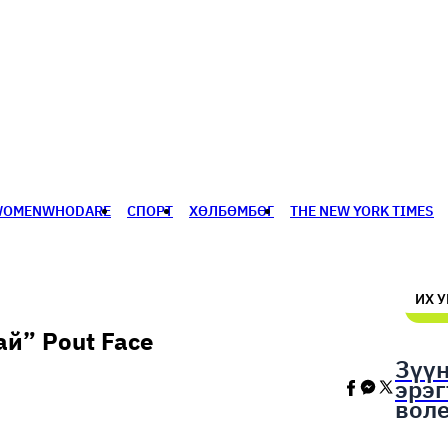
WOMENWHODARE
СПОРТ
ХӨЛБӨМБӨГ
THE NEW YORK TIMES
🥇 ПАРИС - 2024
МИЛЛЕНИАЛ
АЛИСАГИЙН БУЛАН
ИХ 
й” Pout Face
Зүү
эрэ
вол
шал