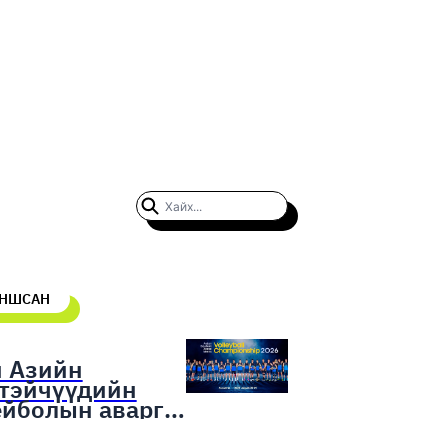
УНШСАН
н Азийн
гтэйчүүдийн
ейболын аварга
гаруулах