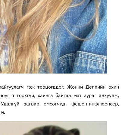
айгуулагч гэж тооцогддог. Жонни Деппийн охин
юуг ч тоохгүй, хайнга байгаа мэт зураг авхуулж,
 Удалгүй загвар өмсөгчид, фешен-инфлюенсер,
юм.