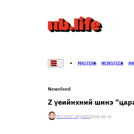
MASTERS
NEWSFEED
#
НАДАД НЭГ САНАЛ БАЙНА
Newsfeed
Z үеийнхний шинэ “цара
М.СУГАР-ЭРДЭНЭ
2026.06.16