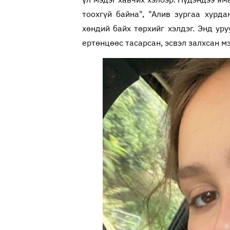
тоохгүй байна", "Алив зургаа хурда
хөндий байх төрхийг хэлдэг. Энд уру
ертөнцөөс тасарсан, эсвэл залхсан мэ