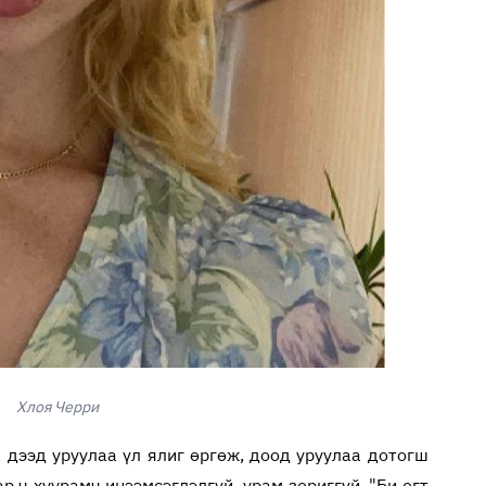
Хлоя Черри
а дээд уруулаа үл ялиг өргөж, доод уруулаа дотогш
р ч хуурамч инээмсэглэлгүй, урам зориггүй, "Би огт