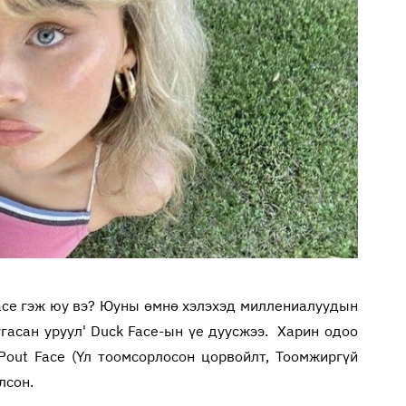
ace гэж юу вэ? Юуны өмнө хэлэхэд миллениалуудын
нугасан уруул' Duck Face-ын үе дуусжээ. Харин одоо
Pout Face (Үл тоомсорлосон цорвойлт, Тоомжиргүй
лсон.