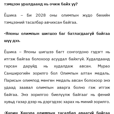
тэмцээн уралдаанд нь очиж байх уу?
Ёшика – Би 2028 оны олимпын жүдо бөхийн
тэмцээний тасалбар авчихсан байгаа.
-Японы олимпын шигшээ баг батлагдаагүй байгаа
шүү дээ.
Ёшика – Японы шигшээ багт сонгогдоно гэдэгт нь
итгэж байгаа болохоор асуудал байхгүй. Худалдаанд
гарсан даруйд нь худалдаж авсан. Мүрао
Санширогийн зорилго бол Олимпын алтан медаль.
Парисын олимпод мөнгөн медаль авсан болохоор энэ
удаад заавал олимпын аварга болно гэж итгэж
байгаа. Энэ зорилгоо биелүүлж байгааг нь фений
хувьд газар дээр нь дэргэдээс харах нь миний зорилго.
-Харин Ханэда олимпын тасалбар аваагүй байгаа