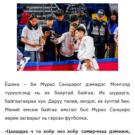
Ёшика – Би Мүрао Санширог дэмждэг. Монголд
түрүүлсэнд нь их баяртай байгаа. Их шударга,
байгаагаараа хүн. Даруу төлөв, эелдэг, их хүчтэй бөх.
Миний өмсөж байгаа өмсгөл бол Мүрао Санширо
өөрөө загварыг нь гарсан футболка.
-Цаашдаа ч та хоёр энэ хоёр тамирчнаа дэмжиж,