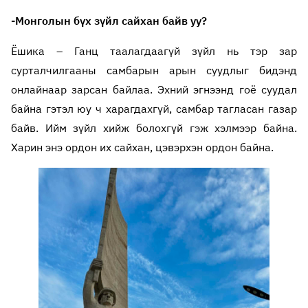
-Монголын бүх зүйл сайхан байв уу?
Ёшика – Ганц таалагдаагүй зүйл нь тэр зар
сурталчилгааны самбарын арын суудлыг бидэнд
онлайнаар зарсан байлаа. Эхний эгнээнд гоё суудал
байна гэтэл юу ч харагдахгүй, самбар тагласан газар
байв. Ийм зүйл хийж болохгүй гэж хэлмээр байна.
Харин энэ ордон их сайхан, цэвэрхэн ордон байна.