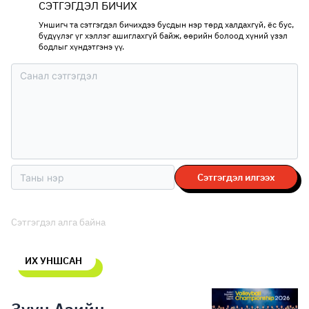
СЭТГЭГДЭЛ БИЧИХ
Уншигч та сэтгэгдэл бичихдээ бусдын нэр төрд халдахгүй, ёс бус,
бүдүүлэг үг хэллэг ашиглахгүй байж, өөрийн болоод хүний үзэл
бодлыг хүндэтгэнэ үү.
Сэтгэгдэл илгээх
Сэтгэгдэл алга байна
ИХ УНШСАН
Зүүн Азийн