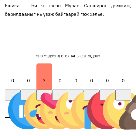
Ёшика – Би ч гэсэн Мүрао Санширог дэмжиж,
барилдааныг нь үзэж байгаарай гэж хэлье.
ЭНЭ МЭДЭЭНД ӨГӨХ ТАНЫ СЭТГЭГДЭЛ?
0
0
3
0
0
0
0
0