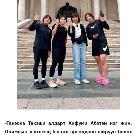
-Такэока Такэши алдарт Хифүми Абэтэй нэг жин.
Олимпын шигшээд багтах өрсөлдөөн ширүүн болох