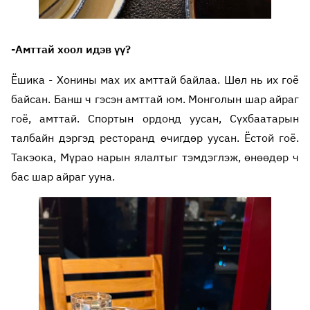
-Амттай хоол идэв үү?
Ёшика - Хонины мах их амттай байлаа. Шөл нь их гоё
байсан. Банш ч гэсэн амттай юм. Монголын шар айраг
гоё, амттай. Спортын ордонд уусан, Сүхбаатарын
талбайн дэргэд ресторанд өчигдөр уусан. Ёстой гоё.
Такэока, Мүрао нарын ялалтыг тэмдэглэж, өнөөдөр ч
бас шар айраг ууна.