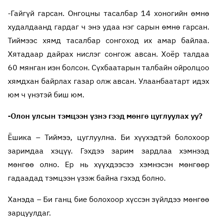
-Гайгүй гарсан. Онгоцны тасалбар 14 хоногийн өмнө
худалдаанд гардаг ч энэ удаа нэг сарын өмнө гарсан.
Тиймээс хямд тасалбар сонгоход их амар байлаа.
Хятадаар дайрах нислэг сонгож авсан. Хоёр талдаа
60 мянган иэн болсон. Сүхбаатарын талбайн ойролцоо
хямдхан байрлах газар олж авсан. Улаанбаатарт идэх
юм ч үнэтэй биш юм.
-Олон улсын тэмцээн үзнэ гээд мөнгө цуглуулах уу?
Ёшика – Тиймээ, цуглуулна. Би хүүхэдтэй болохоор
заримдаа хэцүү. Гэхдээ зарим зардлаа хэмнээд
мөнгөө олно. Ер нь хүүхдээсээ хэмнэсэн мөнгөөр
гадаадад тэмцээн үзэж байна гэхэд болно.
Ханэда – Би ганц бие болохоор хүссэн зүйлдээ мөнгөө
зарцуулдаг.