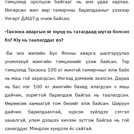
тэмцээнд оролцож байгааг нь анх удаа харлаа.
Өнгөрсөн жил өөр тамирчны барилдааныг үзэхээр
Унгарт ДАШТ-д очиж байсан.
-Такэока аваргын яг юунд нь татагдаад шүтэх болсон
бэ? Юу нь таалагддаг вэ?
-Би энэ жилийн Бүх Японы аварга шалгаруулах
үнэмлэхүй жингийн тэмцээнийг үзэж байсан. Тэр
тэмцээнд Такэока 100 кг жинтэй тамирчныг ялж байх
нь маш гоё харагдсан. Ингээд дэмжиж эхэлсэн. Дараа
нь бас нэг 100 кг жингийн бөхөд ялагдсан ч маш
дайчин, зоригтой барилдаж байгаа нь таалагдсан.
Өөрөөсөө хамаагүй том бөхийг ялж байсан. Ширүүн
дайчин барилдаантай, хүрсэн зүйлдээ сэтгэл
ханалгүй, улам дээшээ хичээн зүтгэж байгаа нь гоё
санагддаг. Мэндлэх хүндлэх ёс сайтай.