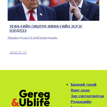
УЕФА-ГИЙН ГИШҮҮД ФИФА-ГИЙН ЭСРЭГ
НЭГДЛЭЭ
Мөнгөн дүн нь 4,2 тэрбум ам.доллар.
2026.07.31
Бидний тухай
Хамт олон
Зар сурталчилгаа
Редакцийн