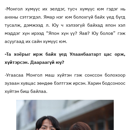
-Монгол хүмүүс их эелдэг, тусч хүмүүс юм гэдэг нь
анхны сэтгэгдэл. Ямар нэг юм болохгүй байх үед бүгд
тусалж, дэмжээд л. Юу ч хэлээгүй байхад япон хэл
мэддэг хүн ирээд “Япон хүн үү? Яав? Юу болов” гэж
асуугаад их сайн хүмүүс юм.
-Та хоёрыг ирж байх үед Улаанбаатарт цас орж,
хүйтэрсэн. Даараагүй юу?
-Угаасаа Монгол маш хүйтэн гэж сонссон болохоор
зузаан хувцас зөндөө бэлтгэж ирсэн. Харин бодсоноос
хүйтэн биш байлаа.