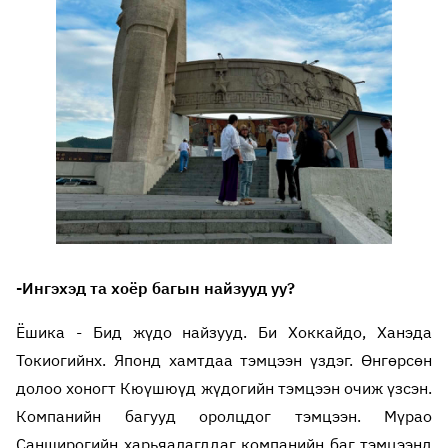
-Ингэхэд та хоёр багын найзууд уу?
Ёшика - Бид жүдо найзууд. Би Хоккайдо, Ханэда
Токиогийнх. Японд хамтдаа тэмцээн үздэг. Өнгөрсөн
долоо хоногт Кюүшюүд жүдогийн тэмцээн очиж үзсэн.
Компанийн багууд оролцдог тэмцээн. Мүрао
Санширогийн харьяалагддаг компанийн баг тэмцээнд