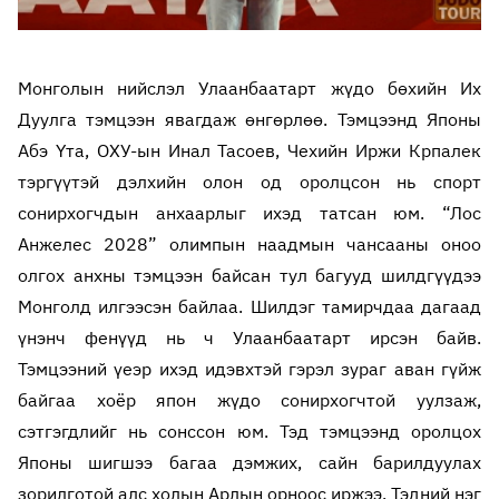
Монголын нийслэл Улаанбаатарт жүдо бөхийн Их
Дуулга тэмцээн явагдаж өнгөрлөө. Тэмцээнд Японы
Абэ Үта, ОХУ-ын Инал Тасоев, Чехийн Иржи Крпалек
тэргүүтэй дэлхийн олон од оролцсон нь спорт
сонирхогчдын анхаарлыг ихэд татсан юм. “Лос
Анжелес 2028” олимпын наадмын чансааны оноо
олгох анхны тэмцээн байсан тул багууд шилдгүүдээ
Монголд илгээсэн байлаа. Шилдэг тамирчдаа дагаад
үнэнч фенүүд нь ч Улаанбаатарт ирсэн байв.
Тэмцээний үеэр ихэд идэвхтэй гэрэл зураг аван гүйж
байгаа хоёр япон жүдо сонирхогчтой уулзаж,
сэтгэгдлийг нь сонссон юм. Тэд тэмцээнд оролцох
Японы шигшээ багаа дэмжих, сайн барилдуулах
зорилготой алс холын Арлын орноос иржээ. Тэдний нэг