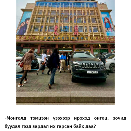
-Монголд тэмцээн үзэхээр ирэхэд онгоц, зочид
буудал гээд зардал их гарсан байх даа?