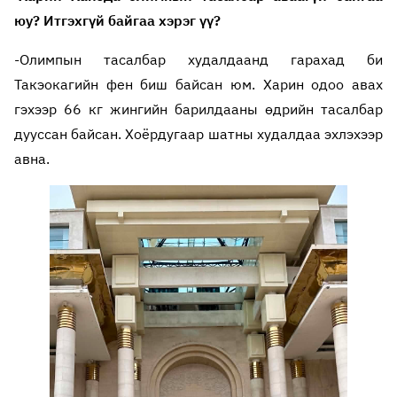
юу? Итгэхгүй байгаа хэрэг үү?
-Олимпын тасалбар худалдаанд гарахад би
Такэокагийн фен биш байсан юм. Харин одоо авах
гэхээр 66 кг жингийн барилдааны өдрийн тасалбар
дууссан байсан. Хоёрдугаар шатны худалдаа эхлэхээр
авна.