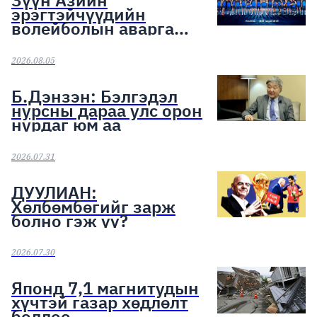
эрэгтэйчүүдийн
волейболын аварга
шалгаруулах тэмцээн
эхэллээ
2026.08.05
Б.Дэнзэн: Бэлгэдэл
нурсны дараа улс орон
нурдаг юм аа
2026.07.31
ДУУЛИАН:
Хөлбөмбөгийг зарж
болно гэж үү?
2026.07.30
Японд 7,1 магнитудын
хүчтэй газар хөдлөлт
боллоо