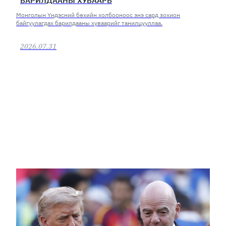
БАРИЛДААНЫ ХУВААРЬ
Монголын Үндэсний бөхийн холбооноос энэ сард зохион
байгуулагдах барилдааны хуваарийг танилцууллаа.
2026.07.31