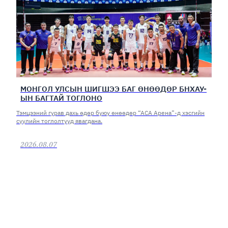
МОНГОЛ УЛСЫН ШИГШЭЭ БАГ ӨНӨӨДӨР БНХАУ-
ЫН БАГТАЙ ТОГЛОНО
Тэмцээний гурав дахь өдөр буюу өнөөдөр “АСА Арена”-д хэсгийн
сүүлийн тоглолтууд явагдана.
2026.08.07