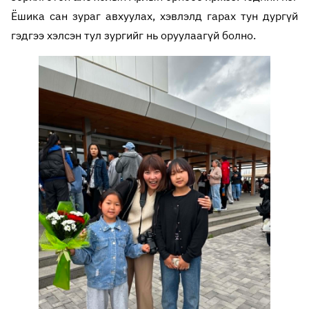
Ёшика сан зураг авхуулах, хэвлэлд гарах тун дургүй
гэдгээ хэлсэн тул зургийг нь оруулаагүй болно.