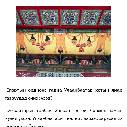
-Спортын ордноос гадна Улаанбаатар хотын ямар
газруудад очиж үзэв?
-Сүхбаатарын талбай, Зайсан толгой, Чойжин ламын
музей үзсэн. Улаанбаатарыг өндөр дээрээс харахад их
сайхан хот байлаа.