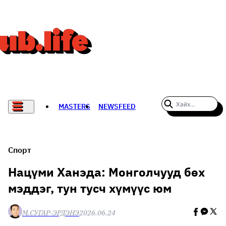
MASTERS
NEWSFEED
#WOMENWHODARE
СПОРТ
Спорт
ХӨЛБӨМБӨГ
Нацүми Ханэда: Монголчууд бөх
мэддэг, тун тусч хүмүүс юм
THE NEW YORK TIMES
НАДАД НЭГ САНАЛ БАЙНА
М.СУГАР-ЭРДЭНЭ
2026.06.24