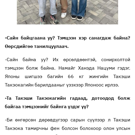
-Сайн байцгаана уу? Тэмцээн хэр санагдаж байна?
Өөрсдийгөө танилцуулаач.
-Сайн байна уу? Их өрсөлдөөнтэй, сонирхолтой
тэмцээн болж байна. Намайг Ханэда Нацүми гэдэг.
Японы шигшээ багийн 66 кг жингийн Такэши
Такэокагийн барилдааныг үзэхээр Японоос ирлээ.
-Та Такэши Такэокагийн гадаад, дотоодод болж
байгаа тэмцээнийг байнга үздэг үү?
-Би өнгөрсөн дөрөвдүгээр сарын сүүлээр л Такэши
Такэока тамирчны фен болсон болохоор олон улсын