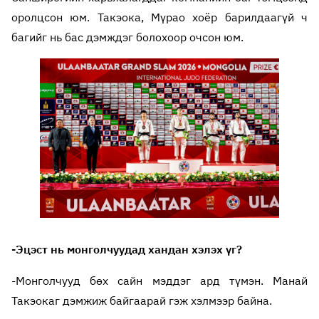
оролцсон юм. Такэока, Мүрао хоёр барилдаагүй ч
багийг нь бас дэмждэг болохоор очсон юм.
-Эцэст нь монголчуудад хандан хэлэх үг?
-Монголчууд бөх сайн мэддэг ард түмэн. Манай
Такэокаг дэмжиж байгаарай гэж хэлмээр байна.