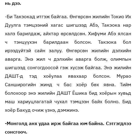
нь дээ.
-Би Такэокад итгэж байгаа. Өнгөрсөн жилийн Токио Их
Дуулга тэмцээний хагас шигшээд Абэ, Такэока нар
халз барилдаж, айхтар өрсөлдсөн. Хифүми Абэ ялсан
ч тэнцүүхэн барилдаан болсон. Такэока бол
ирээдүйтэй сайн залуу. Өнгөрсөн жилийн дэлхийн
аварга. Энэ жил ч дэлхийн аварга болж, олимпын
шигшээд сонгогдоосой гэж хүсэж байгаа. Энэ жилийн
ДАШТ-д тэд хоёулаа явахаар болсон. Мүрао
Санширогийн жинд ч бас хоёр бөх явна. Тийм
болохоор энэ жилийн ДАШТ Ёшика бид хоёрын хувьд
маш хариуцлагатай чухал тэмцээн байх болно. Бид
хоёр Бакуд очиж үзнэ, дэмжинэ.
-Монголд анх удаа ирж байгаа юм байна. Сэтгэгдлээ
сонсгооч.