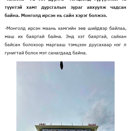
түүнтэй хамт дурсгалын зураг авхуулж чадсан
байна. Монголд ирсэн нь сайн хэрэг болжээ.
-Монголд ирсэн маань хамгийн зөв шийдвэр байлаа,
маш их баяртай байна. Энд хэт баяртай, сайхан
байсан болохоор маргааш тэмцээн дуусахаар нэг л
гунигтай болох мэт санагдаад байна.