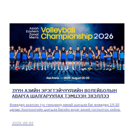
ЗҮҮН АЗИЙН ЭРЭГТЭЙЧҮҮДИЙН ВОЛЕЙБОЛЫН
АВАРГА ШАЛГАРУУЛАХ ТЭМЦЭЭН ЭХЭЛЛЭЭ
Өнөөдөр эхэлсэн тус тэмцээнд манай шигшээ баг өнөөдөр 19:30
цагаас Хонгконгийн шигшээ багийн эсрэг эхний тоглолтоо хийнэ.
2026.08.05