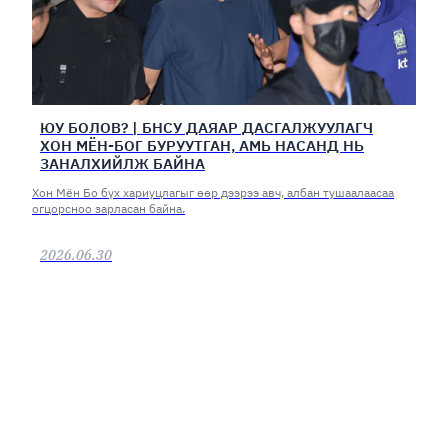
ЮУ БОЛОВ? | БНСУ ДАЯАР ДАСГАЛЖУУЛАГЧ
ХОН МЁН-БОГ БУРУУТГАН, АМЬ НАСАНД НЬ
ЗАНАЛХИЙЛЖ БАЙНА
Хон Мён Бо бүх хариуцлагыг өөр дээрээ авч, албан тушаалаасаа
огцорсноо зарласан байна.
2026.06.30