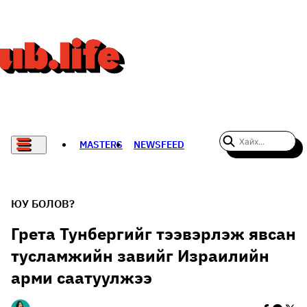
MASTERS
NEWSFEED
#WOMENWHODARE
СПОРТ
ЮУ БОЛОВ?
ХӨЛБӨМБӨГ
Грета Тунбергийг тээвэрлэж явсан
тусламжийн завийг Израилийн
THE NEW YORK TIMES
арми саатуулжээ
НАДАД НЭГ САНАЛ БАЙНА