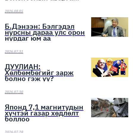
шалгаруулах тэмцээн
эхэллээ
2026.08.05
Б.Дэнзэн: Бэлгэдэл
нурсны дараа улс орон
нурдаг юм аа
2026.07.31
ДУУЛИАН:
Хөлбөмбөгийг зарж
болно гэж үү?
2026.07.30
Японд 7,1 магнитудын
хүчтэй газар хөдлөлт
боллоо
2026.07.28