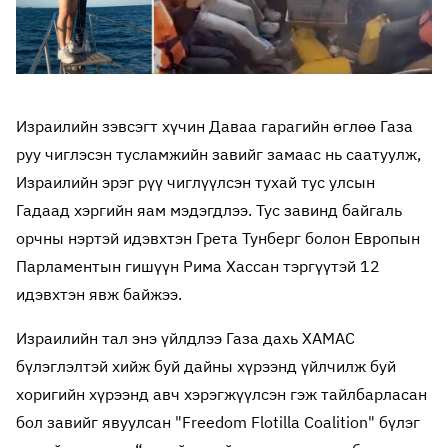
Израилийн зэвсэгт хүчин Даваа гарагийн өглөө Газа
руу чиглэсэн тусламжийн завийг замаас нь саатуулж,
Израилийн эрэг рүү чиглүүлсэн тухай тус улсын
Гадаад хэргийн яам мэдэгдлээ. Тус завинд байгаль
орчны нэртэй идэвхтэн Грета Тунберг болон Европын
Парламентын гишүүн Рима Хассан тэргүүтэй 12
идэвхтэн явж байжээ.
Израилийн тал энэ үйлдлээ Газа дахь ХАМАС
бүлэглэлтэй хийж буй дайны хүрээнд үйлчилж буй
хоригийн хүрээнд авч хэрэгжүүлсэн гэж тайлбарласан
бол завийг явуулсан "Freedom Flotilla Coalition" бүлэг