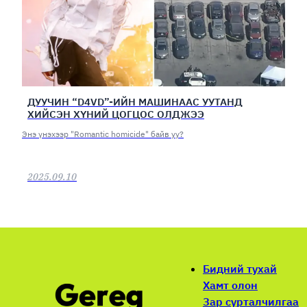
ДУУЧИН “D4VD”-ИЙН МАШИНААС УУТАНД
ХИЙСЭН ХҮНИЙ ЦОГЦОС ОЛДЖЭЭ
Энэ үнэхээр "Romantic homicide" байв уу?
2025.09.10
Бидний тухай
Хамт олон
Зар сурталчилгаа