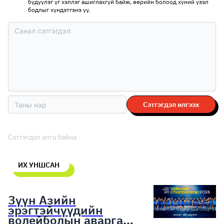
бүдүүлэг үг хэллэг ашиглахгүй байж, өөрийн болоод хүний үзэл
бодлыг хүндэтгэнэ үү.
Сэтгэгдэл илгээх
Сэтгэгдэл алга байна
ИХ УНШСАН
Зүүн Азийн
эрэгтэйчүүдийн
волейболын аварга