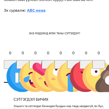
Эх сурвалж:
ABC news
ЭНЭ МЭДЭЭНД ӨГӨХ ТАНЫ СЭТГЭГДЭЛ?
0
0
0
0
0
0
0
0
СЭТГЭГДЭЛ БИЧИХ
Уншигч та сэтгэгдэл бичихдээ бусдын нэр төрд халдахгүй, ёс бус,