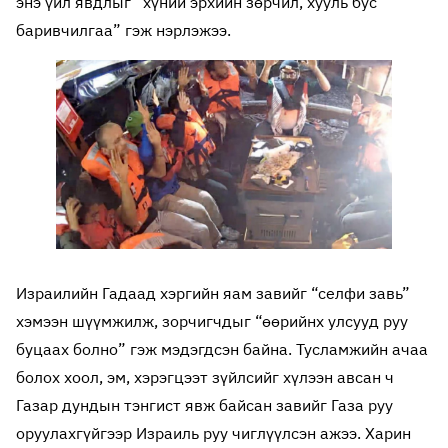
энэ үйл явдлыг “хүний эрхийн зөрчил, хууль бус
баривчилгаа” гэж нэрлэжээ.
Израилийн Гадаад хэргийн яам завийг “селфи завь”
хэмээн шүүмжилж, зорчигчдыг “өөрийнх улсууд руу
буцаах болно” гэж мэдэгдсэн байна. Тусламжийн ачаа
болох хоол, эм, хэрэгцээт зүйлсийг хүлээн авсан ч
Газар дундын тэнгист явж байсан завийг Газа руу
оруулахгүйгээр Израиль руу чиглүүлсэн ажээ. Харин