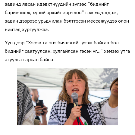
завинд явсан идэвхтнүүдийн зүгээс “биднийг
баривчилж, хүний эрхийг зөрчлөө” гэж мэдэгдэж,
завин дээрээс урьдчилан бэлтгэсэн мессежүүдээ олон
нийтэд хүргүүлжээ.
Үүн дээр “Хэрэв та энэ бичлэгийг үзэж байгаа бол
биднийг саатуулсан, хулгайлсан гэсэн үг…“ хэмээх утга
агуулга гарсан байна.