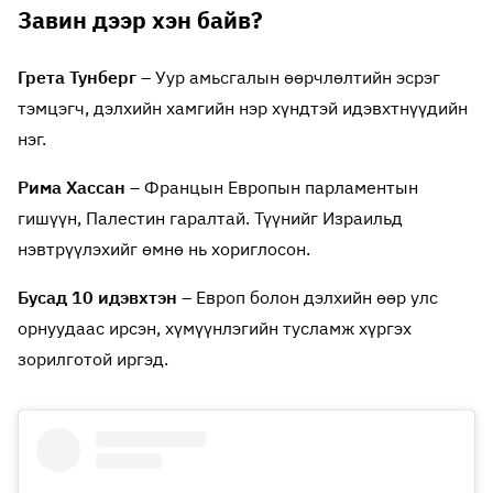
Завин дээр хэн байв?
Грета Тунберг
– Уур амьсгалын өөрчлөлтийн эсрэг
тэмцэгч, дэлхийн хамгийн нэр хүндтэй идэвхтнүүдийн
нэг.
Рима Хассан
– Францын Европын парламентын
гишүүн, Палестин гаралтай. Түүнийг Израильд
нэвтрүүлэхийг өмнө нь хориглосон.
Бусад 10 идэвхтэн
– Европ болон дэлхийн өөр улс
орнуудаас ирсэн, хүмүүнлэгийн тусламж хүргэх
зорилготой иргэд.