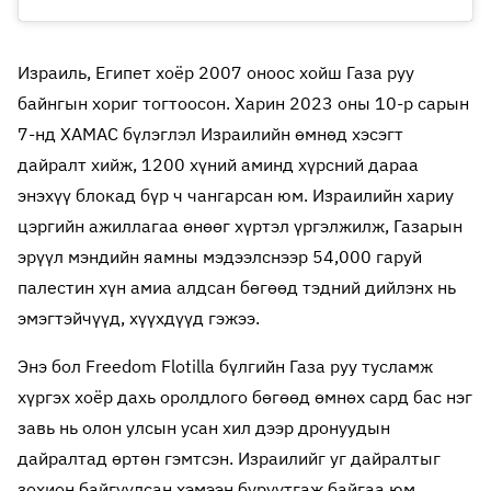
Израиль, Египет хоёр 2007 оноос хойш Газа руу
байнгын хориг тогтоосон. Харин 2023 оны 10-р сарын
7-нд ХАМАС бүлэглэл Израилийн өмнөд хэсэгт
дайралт хийж, 1200 хүний аминд хүрсний дараа
энэхүү блокад бүр ч чангарсан юм. Израилийн хариу
цэргийн ажиллагаа өнөөг хүртэл үргэлжилж, Газарын
эрүүл мэндийн яамны мэдээлснээр 54,000 гаруй
палестин хүн амиа алдсан бөгөөд тэдний дийлэнх нь
эмэгтэйчүүд, хүүхдүүд гэжээ.
Энэ бол Freedom Flotilla бүлгийн Газа руу тусламж
хүргэх хоёр дахь оролдлого бөгөөд өмнөх сард бас нэг
завь нь олон улсын усан хил дээр дронуудын
дайралтад өртөн гэмтсэн. Израилийг уг дайралтыг
зохион байгуулсан хэмээн буруутгаж байгаа юм.