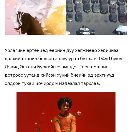
Урлагийн ертөнцөд өөрийн дуу хөгжмөөр хэдийнээ
дэлхийн танил болсон залуу уран бүтээлч D4vd буюу
Дэвид Энтони Буркийн эзэмшдэг Тесла машин
дотроос уутанд хийсэн хүний биеийн эд эрхтнүүд
олдсон тухай цочирдом мэдээлэл тархлаа.