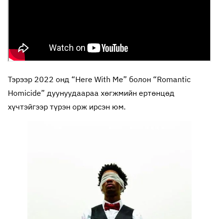
Тэрээр 2022 онд “Here With Me” болон “Romantic
Homicide” дуунуудаараа хөгжмийн ертөнцөд
хүчтэйгээр түрэн орж ирсэн юм.