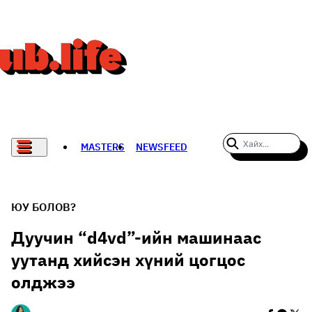
MASTERS
NEWSFEED
#WOMENWHODARE
СПОРТ
ЮУ БОЛОВ?
ХӨЛБӨМБӨГ
Дуучин “d4vd”-ийн машинаас
уутанд хийсэн хүний цогцос
THE NEW YORK TIMES
олджээ
НАДАД НЭГ САНАЛ БАЙНА