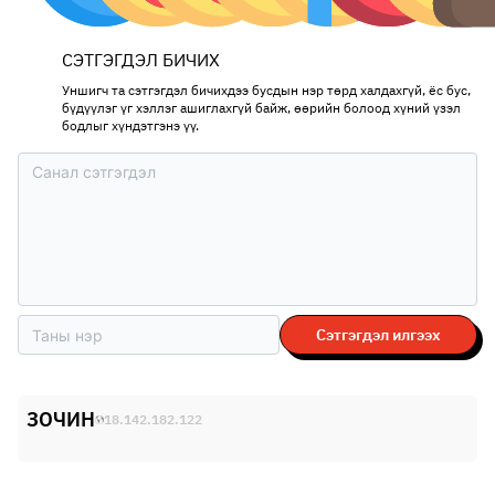
СЭТГЭГДЭЛ БИЧИХ
Уншигч та сэтгэгдэл бичихдээ бусдын нэр төрд халдахгүй, ёс бус,
бүдүүлэг үг хэллэг ашиглахгүй байж, өөрийн болоод хүний үзэл
бодлыг хүндэтгэнэ үү.
Сэтгэгдэл илгээх
ЗОЧИН
18.142.182.122