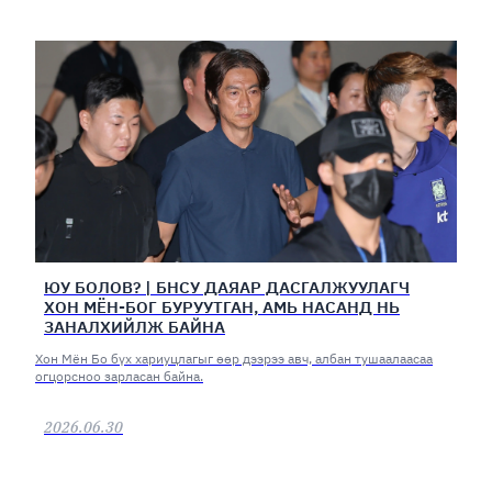
ЮУ БОЛОВ? | БНСУ ДАЯАР ДАСГАЛЖУУЛАГЧ
ХОН МЁН-БОГ БУРУУТГАН, АМЬ НАСАНД НЬ
ЗАНАЛХИЙЛЖ БАЙНА
Хон Мён Бо бүх хариуцлагыг өөр дээрээ авч, албан тушаалаасаа
огцорсноо зарласан байна.
2026.06.30