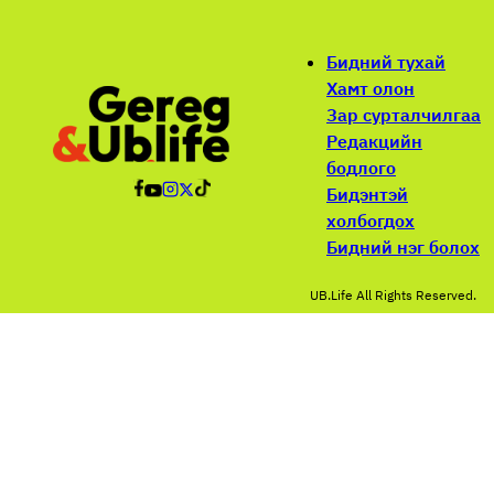
Бидний тухай
Хамт олон
Зар сурталчилгаа
Редакцийн
бодлого
Бидэнтэй
холбогдох
Бидний нэг болох
UB.Life All Rights Reserved.