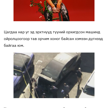
Цагдаа нар уг эд эрхтнүүд түүний орхигдсон машинд
ойролцоогоор тав орчим хоног байсан хэмээн дүгнээд
байгаа юм.