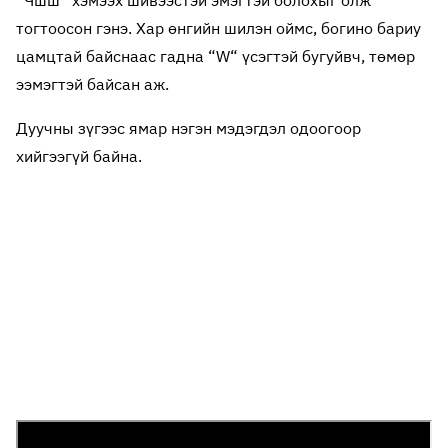
“Чшш“ хэмээх шивээстэй эмэгтэй болохыг олж
тогтоосон гэнэ. Хар өнгийн шилэн оймс, богино бариу
цамцтай байснаас гадна “W“ үсэгтэй бугуйвч, төмөр
ээмэгтэй байсан аж.
Дуучны зүгээс ямар нэгэн мэдэгдэл одоогоор
хийгээгүй байна.