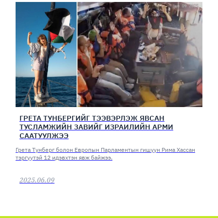
ГРЕТА ТУНБЕРГИЙГ ТЭЭВЭРЛЭЖ ЯВСАН
ТУСЛАМЖИЙН ЗАВИЙГ ИЗРАИЛИЙН АРМИ
СААТУУЛЖЭЭ
Грета Тунберг болон Европын Парламентын гишүүн Рима Хассан
тэргүүтэй 12 идэвхтэн явж байжээ.
2025.06.09