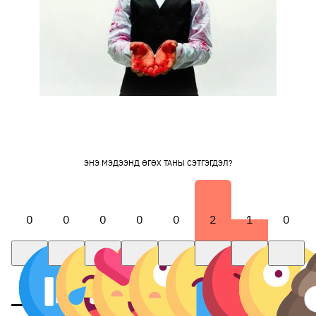
ЭНЭ МЭДЭЭНД ӨГӨХ ТАНЫ СЭТГЭГДЭЛ?
0
0
0
0
0
2
1
0