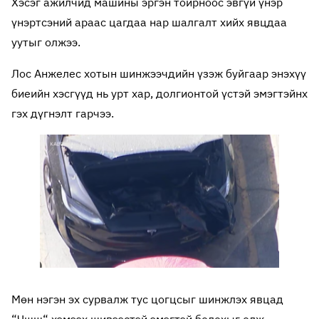
Хэсэг ажилчид машины эргэн тойрноос эвгүй үнэр
үнэртсэний араас цагдаа нар шалгалт хийх явцдаа
уутыг олжээ.
Лос Анжелес хотын шинжээчдийн үзэж буйгаар энэхүү
биеийн хэсгүүд нь урт хар, долгионтой үстэй эмэгтэйнх
гэх дүгнэлт гарчээ.
Мөн нэгэн эх сурвалж тус цогцсыг шинжлэх явцад