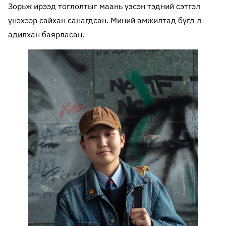
Зорьж ирээд тоглолтыг маань үзсэн тэдний сэтгэл
үнэхээр сайхан санагдсан. Миний амжилтад бүгд л
адилхан баярласан.