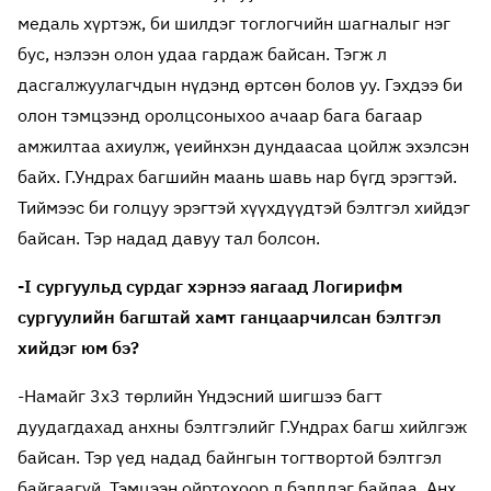
медаль хүртэж, би шилдэг тоглогчийн шагналыг нэг
бус, нэлээн олон удаа гардаж байсан. Тэгж л
дасгалжуулагчдын нүдэнд өртсөн болов уу. Гэхдээ би
олон тэмцээнд оролцсоныхоо ачаар бага багаар
амжилтаа ахиулж, үеийнхэн дундаасаа цойлж эхэлсэн
байх. Г.Ундрах багшийн маань шавь нар бүгд эрэгтэй.
Тиймээс би голцуу эрэгтэй хүүхдүүдтэй бэлтгэл хийдэг
байсан. Тэр надад давуу тал болсон.
-I сургуульд сурдаг хэрнээ яагаад Логирифм
сургуулийн багштай хамт ганцаарчилсан бэлтгэл
хийдэг юм бэ?
-Намайг 3х3 төрлийн Үндэсний шигшээ багт
дуудагдахад анхны бэлтгэлийг Г.Ундрах багш хийлгэж
байсан. Тэр үед надад байнгын тогтвортой бэлтгэл
байгаагүй. Тэмцээн ойртохоор л бэлддэг байлаа. Анх