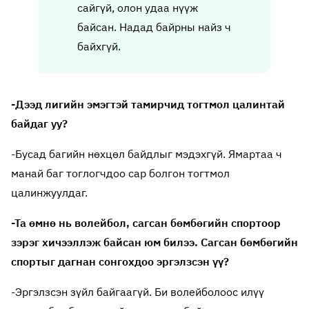
сайгүй, олон удаа нүүж
байсан. Надад байрны найз ч
байхгүй.
-Дээд лигийн эмэгтэй тамирчид тогтмол цалинтай
байдаг уу?
-Бусад багийн нөхцөл байдлыг мэдэхгүй. Ямартаа ч
манай баг тоглогчдоо сар болгон тогтмол
цалинжуулдаг.
-Та өмнө нь волейбол, сагсан бөмбөгийн спортоор
зэрэг хичээллэж байсан юм билээ. Сагсан бөмбөгийн
спортыг дагнан сонгохдоо эргэлзсэн үү?
-Эргэлзсэн зүйл байгаагүй. Би волейболоос илүү