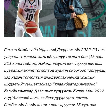
Сагсан бөмбөгийн Үндэсний Дээд лигийн 2022-23 оны
улиралд тоглосон хамгийн залуу тоглогч бол (16 нас,
211 хоногтойдоо) Н.Нандинхүсэл юм. Тэрээр шигшээ
цувралын эхний тоглолтод хувийн оноогоор тэргүүлж,
хэд хэдэн тоглолтын шийдвэрлэх мөчид хожлын
шидэлтийг гүйцэтгэснээр “Улаанбаатар Амазонс”
багийн хамтаар Дээд лигт түрүүлсэн билээ. Мөн 2022
онд Үндэсний шигшээ багт дуудагдан, сагсан
бөмбөгийн Азийн аварга шалгаруулах 18 хүртэлх