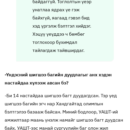
байдаггүй. Тоглолтын үеэр
унатлаа ядрах үе гэж
байхгүй, яагаад гэвэл бид
хэд үргэлж бэлтгэл хийдэг.
Хэцүү үеүддээ ч бөмбөг
тоглохоор бухимдал
тайлагдаж тайвширдаг.
-Үндэсний шигшээ багийн дуудлагыг анх хэдэн
настайдаа хүлээж авсан бэ?
-Би 14 настайдаа шигшээ багт дуудагдсан. Тэр үед
шигшээ багийн эгч нар Хандгайтад олимпын
бэлтгэлээ базааж байсан. Миний бодлоор, УАШТ-ий
амжилтаар маань үнэлж намайг шигшээ багт дуудсан
байх. УАШТ-ээс манай сургуулийн баг олон жил