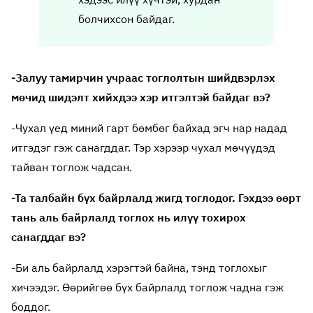
болчихсон байдаг.
-Залуу тамирчин учраас тоглолтын шийдвэрлэх
мөчид шидэлт хийхдээ хэр итгэлтэй байдаг вэ?
-Чухал үед миний гарт бөмбөг байхад эгч нар надад
итгэдэг гэж санагддаг. Тэр хэрээр чухал мөчүүдэд
тайван тоглож чадсан.
-Та талбайн бүх байрлалд жигд тоглодог. Гэхдээ өөрт
тань аль байрлалд тоглох нь илүү тохирох
санагддаг вэ?
-Би аль байрлалд хэрэгтэй байна, тэнд тоглохыг
хичээдэг. Өөрийгөө бүх байрлалд тоглож чадна гэж
боддог.