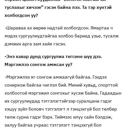
туслахыг хичээе” гэсэн байна лээ. Та тэр хүнтэй
холбогдсон уу?
-Шараваа ах өөрөө надтай холбогдсон. Ямартаа ч
мэдэх сургуулиудтайгаа холбоо бариад үзье, тусалж
дэмжих арга зам хайя гэсэн.
-Энэ хавар дунд сургуулиа төгсөнө шүү дээ.
Мэргэжлээ сонгож амжсан уу?
-Мэргэжлээ яг сонгож амжаагүй байгаа. Гэхдээ
сонирхож байгаа чиглэл бий. Миний хувьд, спорттой
холбоотой мэргэжил сонгохыг хүсэж байна. Гадаадын
их сургуулиудад тэтгэлэгтэйгээр суралцана гэдэг
хэцүү зүйл боловч тэтгэлэгт л тэнцэхгүй бол төлбөр
төлж сурна гэдэг бэрх. Тиймээс илүү сайн бэлдэж,
залуу байгаа учраас тэтгэлэгт тэнцэхгүй бол