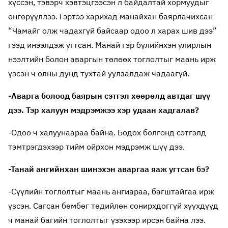
хүссэн, тэвэрч хэвтэцгээсэн л байдалтай хормуудыг
өнгөрүүллээ. Гэртээ харихад манайхан баярлачихсан
“Чамайг олж чадахгүй байсаар одоо л харах шив дээ”
гээд инээлдэж угтсан. Манай гэр бүлийнхэн улирлын
нээлтийн болон аваргын төлөөх тоглолтыг маань ирж
үзсэн ч олны дунд тухтай уулзалдаж чадаагүй.
-Аварга болоод баярын сэтгэл хөөрөлд автдаг шүү
дээ. Тэр халуун мэдрэмжээ хэр удаан хадгалав?
-Одоо ч халуунаараа байна. Бодох болгонд сэтгэлд
тэмтрэгдэхээр тийм ойрхон мэдрэмж шүү дээ.
-Танай ангийнхан шинэхэн аваргаа яаж угтсан бэ?
-Сүүлийн тоглолтыг маань ангиараа, багштайгаа ирж
үзсэн. Сагсан бөмбөг төдийлөн сонирхдоггүй хүүхдүүд
ч манай багийн тоглолтыг үзэхээр ирсэн байна лээ.