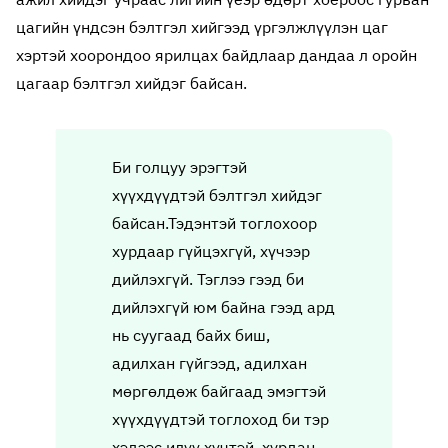
цагийн үндсэн бэлтгэл хийгээд үргэлжлүүлэн цаг
хэртэй хоорондоо ярилцах байдлаар дандаа л оройн
цагаар бэлтгэл хийдэг байсан.
Би голцуу эрэгтэй
хүүхдүүдтэй бэлтгэл хийдэг
байсан.Тэдэнтэй тоглохоор
хурдаар гүйцэхгүй, хүчээр
дийлэхгүй. Тэглээ гээд би
дийлэхгүй юм байна гээд ард
нь суугаад байх биш,
адилхан гүйгээд, адилхан
мөргөлдөж байгаад эмэгтэй
хүүхдүүдтэй тоглоход би тэр
хэдээс илүү хүчтэй, хурдан