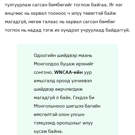
тулгуурлаж сагсан бөмбөгийг тоглож байгаа. Яг нэг
өнцгөөс нь харвал тооноос ч илүү төвөгтэй байж
магадгүй, нөгөө талаас нь харвал сагсан бөмбөг
тоглох нь надад тэгж их хүндрэл учруулаад байдаггүй.
Одоогийн шийдвэр маань
Монголдоо буцаж ирэхийг
сонгоно.
WNCAA-ийн
уур
амьсгалд ороод үзчихвэл
шийдвэр өөрчлөгдөж
магадгүй л байх. Гэхдээ би
Монголынхоо шигшээ багийн
өмсгөлтэй олон улсын
тэмцээнд оролцохыг илүү
хүсэж байна.