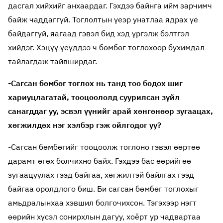
дасгал хийхийг анхаардаг. Гэхдээ байнга ийм зарчимч
байж чаддаггүй. Тоглолтын үеэр унатлаа ядрах үе
байдаггүй, яагаад гэвэл бид хэд үргэлж бэлтгэл
хийдэг. Хэцүү үеүддээ ч бөмбөг тоглохоор бухимдал
тайлагдаж тайвширдаг.
-Сагсан бөмбөг тоглох нь танд тоо бодох шиг
хариуцлагатай, тооцоололд суурилсан зүйл
санагддаг уу, эсвэл үүнийг арай хөнгөнөөр зугаацах,
хөгжилдөх нэг хэлбэр гэж ойлгодог уу?
-Сагсан бөмбөгийг тооцоолж тоглоно гэвэл өөртөө
дарамт өгөх болчихно байх. Гэхдээ бас өөрийгөө
зугаацуулах гээд байгаа, хөгжилтэй байлгах гээд
байгаа оролдлого биш. Би сагсан бөмбөг тоглохыг
амьдралынхаа хэвшил болгочихсон. Тэгэхээр нэгт
өөрийн хүсэл сонирхлын дагуу, хоёрт ур чадвартаа