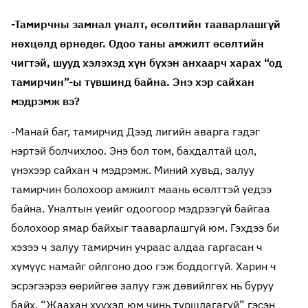
-Тамирчны замнал уналт, өсөлтийн тааварлашгүй
нөхцөлд өрнөдөг. Одоо таны амжилт өсөлтийн
чигтэй, шууд хэлэхэд хүн бүхэн анхаарч харах “од
тамирчин”-ы түвшинд байна. Энэ хэр сайхан
мэдрэмж вэ?
-Манай баг, тамирчид Дээд лигийн аварга гэдэг
нэртэй болчихлоо. Энэ бол том, бахдалтай цол,
үнэхээр сайхан ч мэдрэмж. Миний хувьд, залуу
тамирчин болохоор амжилт маань өсөлттэй үедээ
байна. Уналтын үеийг одоогоор мэдрээгүй байгаа
болохоор ямар байхыг тааварлашгүй юм. Гэхдээ би
хэзээ ч залуу тамирчин учраас алдаа гаргасан ч
хүмүүс намайг ойлгоно доо гэж боддоггүй. Харин ч
эсрэгээрээ өөрийгөө залуу гэж дөвийлгөх нь буруу
байх. “Жаахан хүүхэд юм чинь туршлагагүй” гэсэн