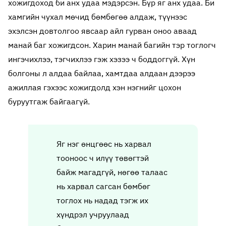
хожигдоход би анх удаа мэдэрсэн. Бүр яг анх удаа. Би
хамгийн чухал мөчид бөмбөгөө алдаж, түүнээс
эхэлсэн довтолгоо явсаар айл гурван оноо аваад
манай баг хожигдсон. Харин манай багийн тэр тоглогч
ингэчихлээ, тэгчихлээ гэж хэзээ ч боддоггүй. Хүн
болгоны л алдаа байлаа, хамтдаа алдаан дээрээ
ажиллая гэхээс хожигдолд хэн нэгнийг цохон
буруутгаж байгаагүй.
Яг нэг өнцгөөс нь харвал
тооноос ч илүү төвөгтэй
байж магадгүй, нөгөө талаас
нь харвал сагсан бөмбөг
тоглох нь надад тэгж их
хүндрэл учруулаад