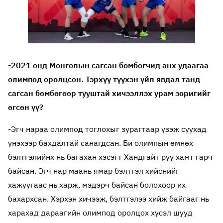
-2021 онд Монголын сагсан бөмбөгчид анх удаагаа
олимпод оролцсон. Тэрхүү түүхэн үйл явдал танд
сагсан бөмбөгөөр тууштай хичээллэх урам зоригийг
өгсөн үү?
-Эгч нараа олимпод тоглохыг зурагтаар үзэж суухад
үнэхээр бахдалтай санагдсан. Би олимпын өмнөх
бэлтгэлийнх нь багахан хэсэгт Хандгайт руу хамт гарч
байсан. Эгч нар маань ямар бэлтгэл хийснийг
хажуугаас нь харж, мэдэрч байсан болохоор их
бахархсан. Хэрхэн хичээж, бэлтгэлээ хийж байгааг нь
харахад дараагийн олимпод оролцох хүсэл шууд