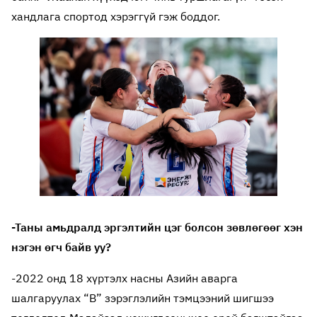
хандлага спортод хэрэггүй гэж боддог.
-Таны амьдралд эргэлтийн цэг болсон зөвлөгөөг хэн
нэгэн өгч байв уу?
-2022 онд 18 хүртэлх насны Азийн аварга
шалгаруулах “В” зэрэглэлийн тэмцээний шигшээ