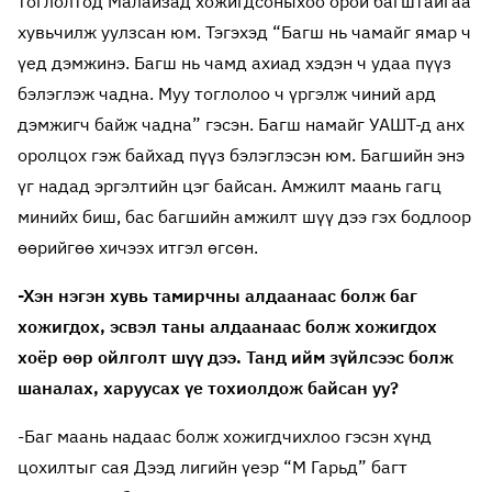
тоглолтод Малайзад хожигдсоныхоо орой багштайгаа
хувьчилж уулзсан юм. Тэгэхэд “Багш нь чамайг ямар ч
үед дэмжинэ. Багш нь чамд ахиад хэдэн ч удаа пүүз
бэлэглэж чадна. Муу тоглолоо ч үргэлж чиний ард
дэмжигч байж чадна” гэсэн. Багш намайг УАШТ-д анх
оролцох гэж байхад пүүз бэлэглэсэн юм. Багшийн энэ
үг надад эргэлтийн цэг байсан. Амжилт маань гагц
минийх биш, бас багшийн амжилт шүү дээ гэх бодлоор
өөрийгөө хичээх итгэл өгсөн.
-Хэн нэгэн хувь тамирчны алдаанаас болж баг
хожигдох, эсвэл таны алдаанаас болж хожигдох
хоёр өөр ойлголт шүү дээ. Танд ийм зүйлсээс болж
шаналах, харуусах үе тохиолдож байсан уу?
-Баг маань надаас болж хожигдчихлоо гэсэн хүнд
цохилтыг сая Дээд лигийн үеэр “М Гарьд” багт