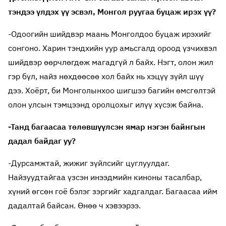
тэндээ үлдэх үү эсвэл, Монгол руугаа буцаж ирэх үү?
-Одоогийн шийдвэр маань Монголдоо буцаж ирэхийг
сонгоно. Харин тэндхийн уур амьсгалд ороод үзчихвэл
шийдвэр өөрчлөгдөж магадгүй л байх. Нэгт, олон жил
гэр бүл, найз нөхдөөсөө хол байх нь хэцүү зүйл шүү
дээ. Хоёрт, би Монголынхоо шигшээ багийн өмсгөлтэй
олон улсын тэмцээнд оролцохыг илүү хүсэж байна.
-Танд багаасаа төлөвшүүлсэн ямар нэгэн байнгын
дадал байдаг уу?
-Дурсамжтай, жижиг зүйлсийг цуглуулдаг.
Найзуудтайгаа үзсэн инээдмийн киноны тасалбар,
хүний өгсөн гоё бэлэг зэргийг хадгалдаг. Багаасаа ийм
дадалтай байсан. Өнөө ч хэвээрээ.