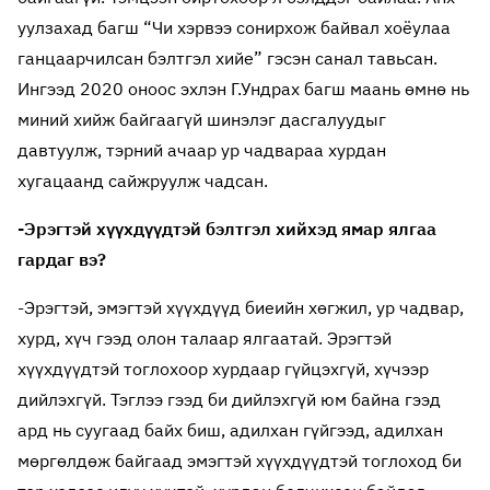
уулзахад багш “Чи хэрвээ сонирхож байвал хоёулаа
ганцаарчилсан бэлтгэл хийе” гэсэн санал тавьсан.
Ингээд 2020 оноос эхлэн Г.Ундрах багш маань өмнө нь
миний хийж байгаагүй шинэлэг дасгалуудыг
давтуулж, тэрний ачаар ур чадвараа хурдан
хугацаанд сайжруулж чадсан.
-Эрэгтэй хүүхдүүдтэй бэлтгэл хийхэд ямар ялгаа
гардаг вэ?
-Эрэгтэй, эмэгтэй хүүхдүүд биеийн хөгжил, ур чадвар,
хурд, хүч гээд олон талаар ялгаатай. Эрэгтэй
хүүхдүүдтэй тоглохоор хурдаар гүйцэхгүй, хүчээр
дийлэхгүй. Тэглээ гээд би дийлэхгүй юм байна гээд
ард нь суугаад байх биш, адилхан гүйгээд, адилхан
мөргөлдөж байгаад эмэгтэй хүүхдүүдтэй тоглоход би