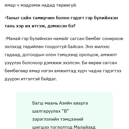
ямар ч мэдрэмж надад төрөөгүй.
-Таныг сайн тамирчин болно гэдэгт гэр бүлийнхэн
тань хэр их итгэж, дэмжсэн бэ?
-Манай гэр бүлийнхэн намайг сагсан бөмбөг сонирхож
эхлэхэд төдийлөн тоодоггүй байсан. Энэ жилээс
гадаад, дотоодын олон тэмцээнд оролцож, амжилт
үзүүлэх болсноор дэмжиж эхэлсэн. Би өөрөө сагсан
бөмбөгөөр ямар нэгэн амжилтад хүрч чадна гэдэгтээ
дүүрэн итгэлтэй байдаг.
Багш маань Азийн аварга
шалгаруулах “В”
зэрэглэлийн тэмцээний
шигшээ тоглолтод Малайзад