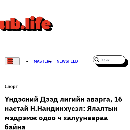
MASTERS
NEWSFEED
#WOMENWHODARE
СПОРТ
Спорт
ХӨЛБӨМБӨГ
Үндэсний Дээд лигийн аварга, 16
настай Н.Нандинхүсэл: Ялалтын
THE NEW YORK TIMES
мэдрэмж одоо ч халуунаараа
НАДАД НЭГ САНАЛ БАЙНА
байна