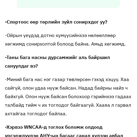
-Спортоос өөр төрлийн зүйл сонирхдог уу?
-Ойрын үеүдэд дотно хүмүүсийнхээ нөлөөллөөр
хөгжимд сонирхолтой болоод байна. Амьд хөгжимд.
-Таны бага насны дурсамжийг аль байршил
сануулдаг вэ?
-Миний бага нас нэг газар төвлөрсөн гэхэд хэцүү. Хаа
сайгүй, олон удаа нүүж байсан. Надад байрны найз ч
байхгүй. Олон нүүж байсан болохоор гэрийнхээ гадаах
талбайд тийм ч их тоглодог байгаагүй. Хааяа л гарвал
ахтайгаа тоглодог байлаа.
-Хэрвээ WNCAA-д тоглох боломж олдоод
үргэлжлүүлэн АНУ-ын багаас санал хүлээн авбал