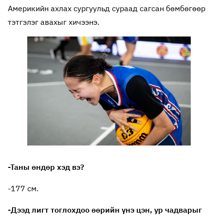
Америкийн ахлах сургуульд сураад сагсан бөмбөгөөр
тэтгэлэг авахыг хичээнэ.
-Таны өндөр хэд вэ?
-177 см.
-Дээд лигт тоглохдоо өөрийн үнэ цэн, ур чадварыг