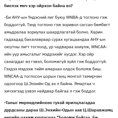
биелэх мөч хэр ойрхон байна вэ?
-Би АНУ-ын Үндэсний лиг буюу WNBA-д тоглоно гэж
боддоггүй. Тэнд тоглоно гэж зоривол сагсан бөмбөгт
амьдралаа зориулах шаардлагатай болно. Харин
гадаадад бакалавраар сурах хугацаандаа АНУ-ын
оюутны лигт тоглоод, ур чадвараа ахиулж, WNCAA-
ийн уур амьсгалыг мэдрэхийг хүсдэг. Хэр ойр
санагддаг вэ гэвэл, боломжгүй зүйл гэж боддоггүй.
Гэхдээ мэдээж тийм амархан олдох боломж биш.
WNCAA-д тоглосон цорын ганц монгол тамирчин
одоогоор Ш.Энхийн-Од ах л байна. Ямартаа ч
хичээгээд үзвэл найдвар байгаа л гэж боддог.
-Таныг мөрөөдлийнхөө тухай ярилцлагадаа
дурдсаны дараа Ш.Энхийн-Одын аав Ц.Шаравжамц
өөрийн цахим хуудаснаа “Боломж байгаа. Би