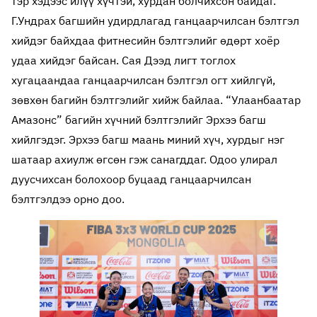
тэр хэдээс илүү хүчтэй, хурдан болчихсон байдаг.
Г.Ундрах багшийн удирдлагад ганцаарчилсан бэлтгэл
хийдэг байхдаа фитнесийн бэлтгэлийг өдөрт хоёр
удаа хийдэг байсан. Сая Дээд лигт тоглох
хугацаандаа ганцаарчилсан бэлтгэл огт хийлгүй,
зөвхөн багийн бэлтгэлийг хийж байлаа. “Улаанбаатар
Амазонс” багийн хүчний бэлтгэлийг Эрхээ багш
хийлгэдэг. Эрхээ багш маань миний хүч, хурдыг нэг
шатаар ахиулж өгсөн гэж санагддаг. Одоо улирал
дуусчихсан болохоор буцаад ганцаарчилсан
бэлтгэлдээ орно доо.