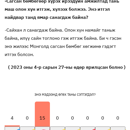
-Сагсан бөмбөгөөр хүрэх ирээдүйн амжилтад тань
маш олон хүн итгэж, хүлээх болжээ. Энэ итгэл
найдвар танд ямар санагдаж байна?
-Сайхан л санагдаж байна. Олон хүн намайг таньж
байна, илүү сайн тоглоно гэж итгэж байна. Би ч гэсэн
энэ жилээс Монголд сагсан бөмбөг хөгжинө гэдэгт
итгэх болсон.
( 2023 оны 4-р сарын 27-ны өдөр ярилцсан болно )
ЭНЭ МЭДЭЭНД ӨГӨХ ТАНЫ СЭТГЭГДЭЛ?
4
0
15
0
0
0
0
0