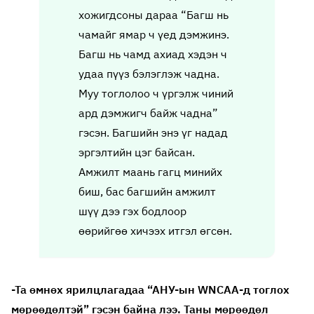
хожигдсоны дараа “Багш нь
чамайг ямар ч үед дэмжинэ.
Багш нь чамд ахиад хэдэн ч
удаа пүүз бэлэглэж чадна.
Муу тоглолоо ч үргэлж чиний
ард дэмжигч байж чадна”
гэсэн. Багшийн энэ үг надад
эргэлтийн цэг байсан.
Амжилт маань гагц минийх
биш, бас багшийн амжилт
шүү дээ гэх бодлоор
өөрийгөө хичээх итгэл өгсөн.
-Та өмнөх ярилцлагадаа “АНУ-ын WNCAA-д тоглох
мөрөөдөлтэй” гэсэн байна лээ. Таны мөрөөдөл