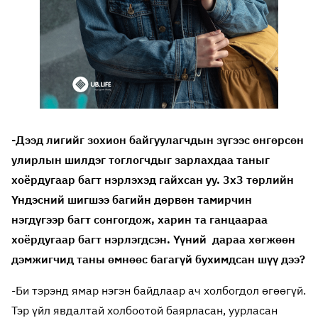
-Дээд лигийг зохион байгуулагчдын зүгээс өнгөрсөн
улирлын шилдэг тоглогчдыг зарлахдаа таныг
хоёрдугаар багт нэрлэхэд гайхсан уу. 3х3 төрлийн
Үндэсний шигшээ багийн дөрвөн тамирчин
нэгдүгээр багт сонгогдож, харин та ганцаараа
хоёрдугаар багт нэрлэгдсэн. Үүний дараа хөгжөөн
дэмжигчид таны өмнөөс багагүй бухимдсан шүү дээ?
-Би тэрэнд ямар нэгэн байдлаар ач холбогдол өгөөгүй.
Тэр үйл явдалтай холбоотой баярласан, уурласан