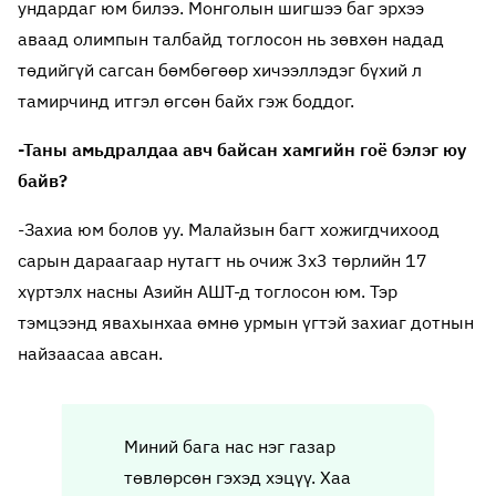
ундардаг юм билээ. Монголын шигшээ баг эрхээ
аваад олимпын талбайд тоглосон нь зөвхөн надад
төдийгүй сагсан бөмбөгөөр хичээллэдэг бүхий л
тамирчинд итгэл өгсөн байх гэж боддог.
-Таны амьдралдаа авч байсан хамгийн гоё бэлэг юу
байв?
-Захиа юм болов уу. Малайзын багт хожигдчихоод
сарын дараагаар нутагт нь очиж 3х3 төрлийн 17
хүртэлх насны Азийн АШТ-д тоглосон юм. Тэр
тэмцээнд явахынхаа өмнө урмын үгтэй захиаг дотнын
найзаасаа авсан.
Миний бага нас нэг газар
төвлөрсөн гэхэд хэцүү. Хаа