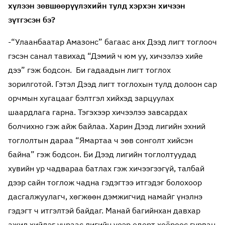
хүлээн зөвшөөрүүлэхийн тулд хэрхэн хичээн
зүтгэсэн бэ?
-“Улаанбаатар Амазонс” багаас анх Дээд лигт тоглооч
гэсэн санал тавихад “Дэмий ч юм уу, хичээлээ хийе
дээ” гэж бодсон. Би гадаадын лигт тоглох
зорилготой. Гэтэл Дээд лигт тоглохын тулд долоон сар
орчмын хугацааг бэлтгэл хийхэд зарцуулах
шаардлага гарна. Тэгэхээр хичээлээ завсардах
болчихно гэж айж байлаа. Харин Дээд лигийн эхний
тоглолтын дараа “Ямартаа ч зөв сонголт хийсэн
байна” гэж бодсон. Би Дээд лигийн тоглолтуудад
хувийн ур чадвараа батлах гэж хичээгээгүй, талбай
дээр сайн тоглож чадна гэдэгтээ итгэдэг болохоор
дасгалжуулагч, хөгжөөн дэмжигчид намайг үнэлнэ
гэдэгт ч итгэлтэй байдаг. Манай багийнхан давхар
ажил хийдэг учраас лигийн үеэр өдөрт хоёроос гурван