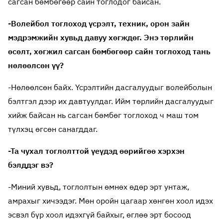
сагсан бөмбөгөөр сайн тоглодог байсан.
-Волейбол тоглоход үсрэлт, техник, орон зайн
мэдрэмжийн хувьд давуу хөгждөг. Энэ төрлийн
өсөлт, хөгжил сагсан бөмбөгөөр сайн тоглоход тань
нөлөөлсөн үү?
-Нөлөөлсөн байх. Үсрэлтийн дасгалуудыг волейболын
бэлтгэл дээр их давтуулдаг. Ийм төрлийн дасгалуудыг
хийж байсан нь сагсан бөмбөг тоглоход ч маш том
түлхэц өгсөн санагддаг.
-Та чухал тоглолттой үеүдэд өөрийгөө хэрхэн
бэлддэг вэ?
-Миний хувьд, тоглолтын өмнөх өдөр эрт унтаж,
амрахыг хичээдэг. Мөн оройн цагаар хөнгөн хоол идэх
эсвэл бүр хоол идэхгүй байхыг, өглөө эрт босоод