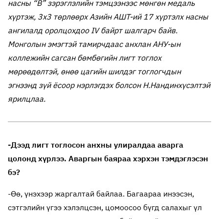
насны “В” зэрэглэлийн тэмцээнээс мөнгөн медаль
хүртэж, 3х3 төрлөөрх Азийн АШТ-ий 17 хүртэлх насны
ангилалд оролцохдоо IV байрт шалгарч байв.
Монголын эмэгтэй тамирчдаас анхлан АНУ-ын
коллежийн сагсан бөмбөгийн лигт тоглох
мөрөөдөлтэй, өнөө цагийн шилдэг тоглогчдын
эгнээнд зүй ёсоор нэрлэгдэх болсон Н.Нандинхүсэлтэй
ярилцлаа.
-Дээд лигт тоглосон анхны улиралдаа аварга
цолонд хүрлээ. Аваргын баяраа хэрхэн тэмдэглэсэн
бэ?
-Өө, үнэхээр жаргалтай байлаа. Багаараа инээсэн,
сэтгэлийн үгээ хэлэлцсэн, цомоосоо бүгд салахыг үл