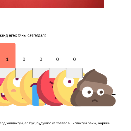
ЭЭНД ӨГӨХ ТАНЫ СЭТГЭГДЭЛ?
1
0
0
0
0
рд халдахгүй, ёс бус, бүдүүлэг үг хэллэг ашиглахгүй байж, өөрийн