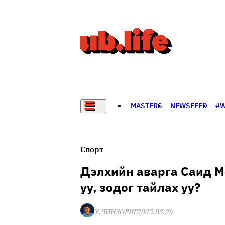
MASTERS
NEWSFEED
#
НАДАД НЭГ САНАЛ БАЙНА
Спорт
Дэлхийн аварга Саид М
уу, зодог тайлах уу?
У.ЧИНЗОРИГ
2025.03.26