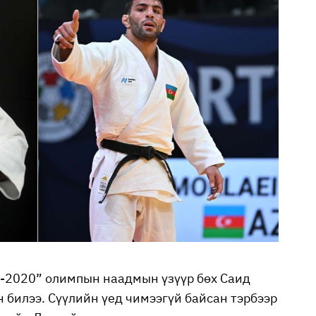
о-2020” олимпын наадмын үзүүр бөх Саид
билээ. Сүүлийн үед чимээгүй байсан тэрбээр