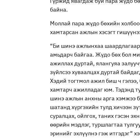
Гүржид явагдаж буй пара жүдо 
байна.
Моллай пара жүдо бөхийн холбоо
хамтарсан ажлын хэсэгт гишүүнэ
“Би шинэ ажлынхаа шаардлагаар 
амьдарч байгаа. Жүдо бөх бол м
ажиллах дуртай, ялангуяа залууч
зүйлсээ хуваалцах дуртай байдаг,
Хэдий тогтмол ажил биш ч гэлээ
хамтарч ажилладаг юм. Тэдэнд ту
шинэ ажлын анхны арга хэмжээ б
шатанд хүргэхийн тулд хичээн зү
суралцах, ойлгох, таних гэсэн эх
өөрийн мэдлэг, туршлагтаа тулг
эринийг эхлүүлнэ гэж итгэдэг” х