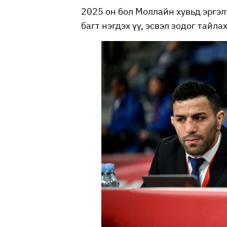
2025 он бол Моллайн хувьд эргэлт
багт нэгдэх үү, эсвэл зодог тайла