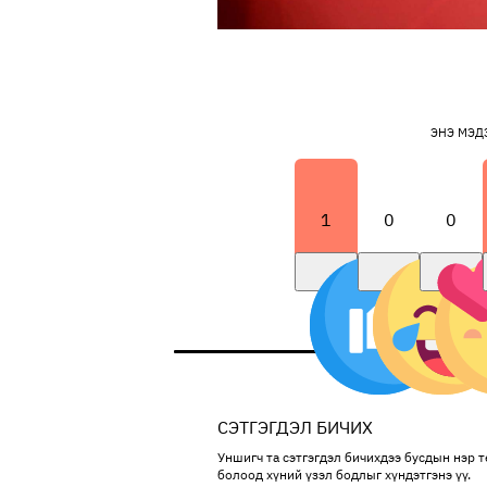
ЭНЭ МЭД
1
0
0
СЭТГЭГДЭЛ БИЧИХ
Уншигч та сэтгэгдэл бичихдээ бусдын нэр тө
болоод хүний үзэл бодлыг хүндэтгэнэ үү.