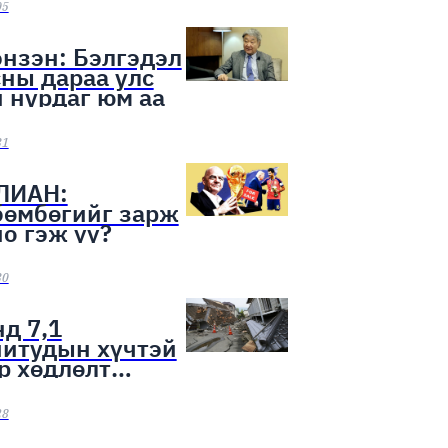
ээн эхэллээ
05
нзэн: Бэлгэдэл
ны дараа улс
 нурдаг юм аа
31
ЛИАН:
бөмбөгийг зарж
о гэж үү?
30
д 7,1
нитудын хүчтэй
р хөдлөлт
лоо
28