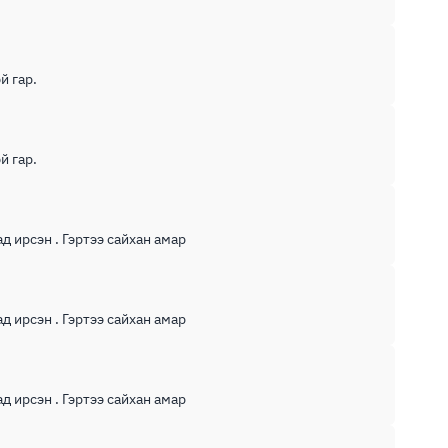
й гар.
й гар.
д ирсэн . Гэртээ сайхан амар
д ирсэн . Гэртээ сайхан амар
д ирсэн . Гэртээ сайхан амар