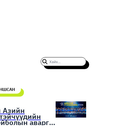
УНШСАН
н Азийн
гтэйчүүдийн
ейболын аварга
гаруулах