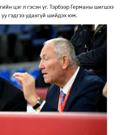
ийн цэг л гэсэн үг. Тэрбээр Германы шигшээ
х уу гэдгээ удахгүй шийдэх юм.