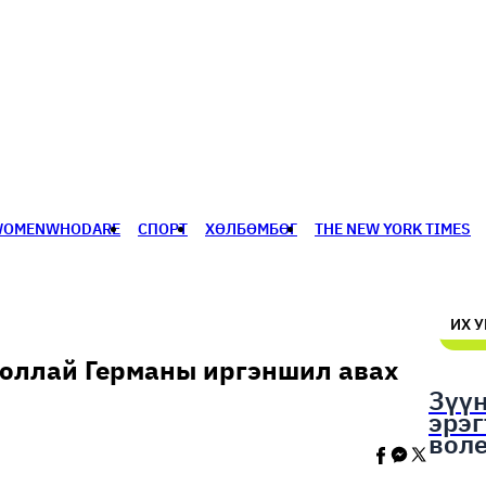
WOMENWHODARE
СПОРТ
ХӨЛБӨМБӨГ
THE NEW YORK TIMES
🥇 ПАРИС - 2024
МИЛЛЕНИАЛ
АЛИСАГИЙН БУЛАН
ИХ 
оллай Германы иргэншил авах
Зүү
эрэ
вол
шал