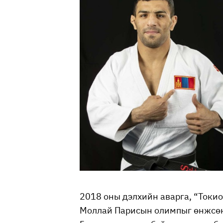
2018 оны дэлхийн аварга, “Токи
Моллай Парисын олимпыг өнжсөн 